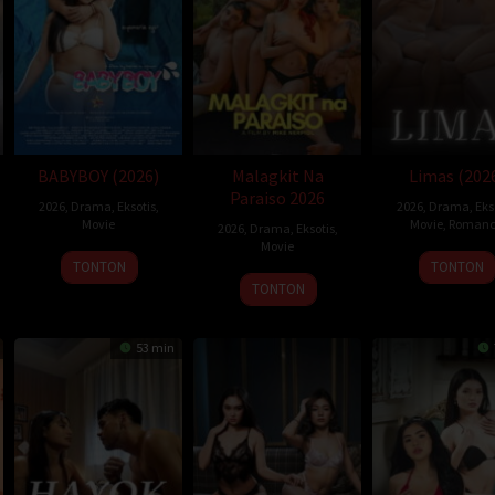
BABYBOY (2026)
Malagkit Na
Limas (202
Paraiso 2026
2026
,
Drama
,
Eksotis
,
2026
,
Drama
,
Eks
Movie
Movie
,
Romanc
2026
,
Drama
,
Eksotis
,
Movie
TONTON
TONTON
TONTON
53 min