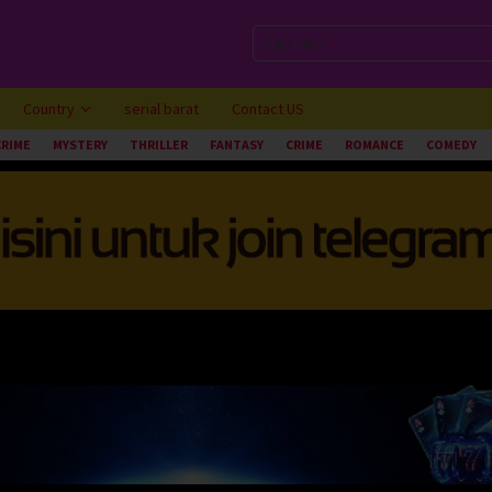
Country
serial barat
Contact US
CRIME
MYSTERY
THRILLER
FANTASY
CRIME
ROMANCE
COMEDY