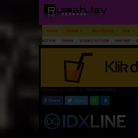
Loncat
ke
konten
Home
Genre
Best Rating
Year
ACTION
DRAMA
SCIENCE FICTION
FANTASY
Beranda
Drama
The Painted Bird
Sharer
Tweet