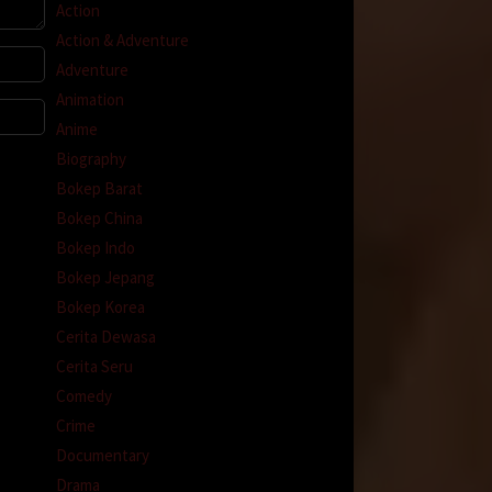
Action
Action & Adventure
Adventure
Animation
Anime
Biography
Bokep Barat
Bokep China
Bokep Indo
Bokep Jepang
Bokep Korea
Cerita Dewasa
Cerita Seru
Comedy
Crime
Documentary
Drama