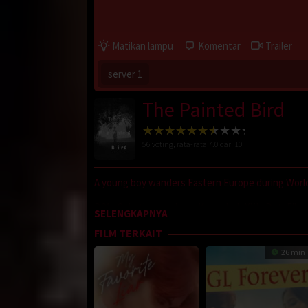
Matikan lampu
Komentar
Trailer
server 1
The Painted Bird
56
voting, rata-rata
7.0
dari 10
A young boy wanders Eastern Europe during World 
D21
,
Sobatkeren
,
LayarKaca
,
IndoXXI
,
DutaFilm
SELENGKAPNYA
Nonton Movie
,
Movie Streaming
,
DramaSubindo
,
FILM TERKAIT
Oleh:
dramakor
26 min
Diposting pada:
Februari 5, 2021
Dilihat:
259 views
Tagline:
Light is visible only in the dark
Genre:
Drama
,
War