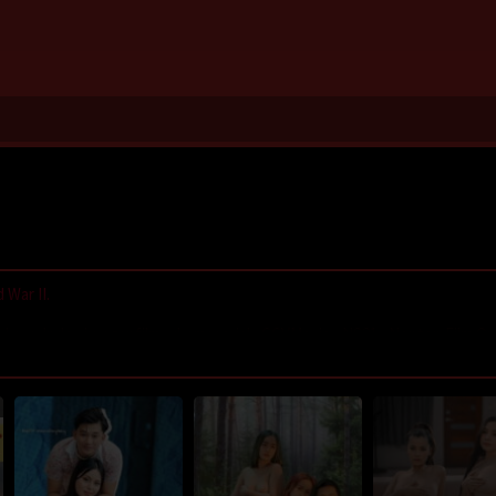
War II.
,
LayarIndo
,
juraganfilm
,
dramaserial
,
CGVMovie
,
NS21
,
Nonton Film On
GilaDrakor
,
Inidramaku
,
Tancap88