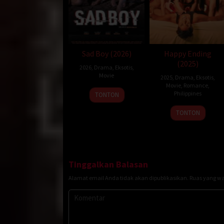
Sad Boy (2026)
Happy Ending
(2025)
2026
,
Drama
,
Eksotis
,
Movie
2025
,
Drama
,
Eksotis
,
Movie
,
Romance
,
Philippines
TONTON
22
Topel
TONTON
Dec
Lee
2025
Tinggalkan Balasan
Alamat email Anda tidak akan dipublikasikan.
Ruas yang wa