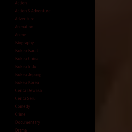
Action
Action & Adventure
Adventure
Animation
Anime
Biography
Bokep Barat
Bokep China
Bokep Indo
Bokep Jepang
Bokep Korea
Cerita Dewasa
Cerita Seru
Comedy
Crime
Documentary
Drama