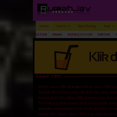
Loncat
ke
konten
Home
Genre
Best Rating
Year
ACTION
DRAMA
SCIENCE FICTION
FANTASY
Genre: 1993
Movie tahun 1993
dramaku
Film di tahun 1993 in
Banyak film terbaik yang ada disni dari sang aktor 
banyak jenis film tahun 1993 terbaru yang anda d
Tersedia juga link download di setiap player te
dramaku
menyediakan jenis movie di tahun ini dar
koleksi film dalam tahun 1993 yang anda dapat ko