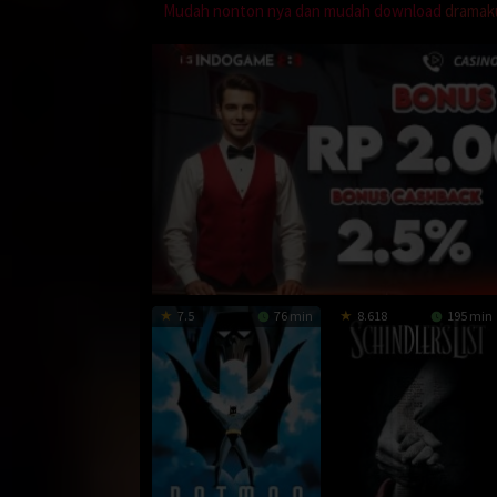
Mudah nonton nya dan mudah download
dramak
7.5
76 min
8.618
195 min