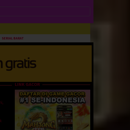
SERIAL BARAT
LINK GACOR
ni,
k