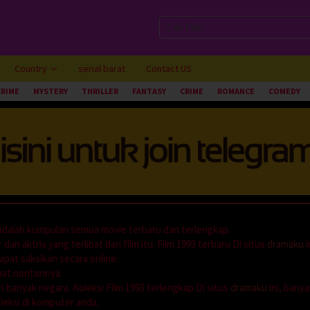
Country
serial barat
Contact US
CRIME
MYSTERY
THRILLER
FANTASY
CRIME
ROMANCE
COMEDY
i adalah kumpulan semua movie terbaru dan terlengkap.
dan aktris yang terlibat dari film itu. Film 1993 terbaru Di situs
dramaku
i
apat saksikan secara online.
mpat nontonnya.
i banyak negara. Koleksi Film 1993 terlengkap Di situs
dramaku
ini, banya
leksi di komputer anda.