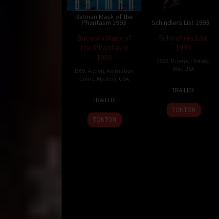
Batman Mask of the
Phantasm 1993
Schindlers List 1993
Batman Mask of
Schindlers List
the Phantasm
1993
1993
1993
,
Drama
,
History
,
War
,
USA
1993
,
Action
,
Animation
,
Crime
,
Mystery
,
USA
15
Steven
TRAILER
25
Bruce
Dec
Spielberg
TRAILER
Dec
Timm
1993
TONTON
1993
TONTON