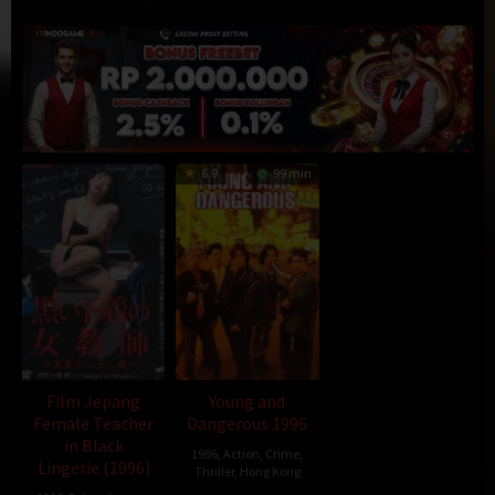
6.9
99 min
Film Jepang
Young and
Female Teacher
Dangerous 1996
in Black
1996
,
Action
,
Crime
,
Lingerie (1996)
Thriller
,
Hong Kong