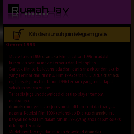
Loncat
ke
konten
Genre: 1996
Movie tahun 1996
dramaku
Film di tahun 1996 ini adalah
kumpulan semua movie terbaru dan terlengkap.
Banyak film terbaik yang ada disni dari sang aktor dan aktris
yang terlibat dari film itu. Film 1996 terbaru Di situs
dramaku
ini, banyak jenis film tahun 1996 terbaru yang anda dapat
saksikan secara online.
Tersedia juga link download di setiap player tempat
nontonnya.
dramaku
menyediakan jenis movie di tahun ini dari banyak
negara. Koleksi Film 1996 terlengkap Di situs
dramaku
ini,
banyak koleksi film dalam tahun 1996 yang anda dapat koleksi
di komputer anda.
Mudah nonton nya dan mudah download
dramaku