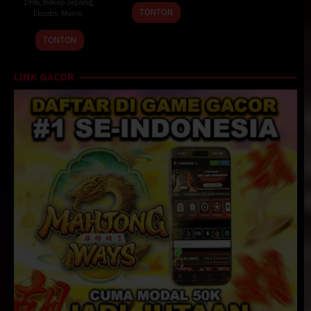
1996
,
Bokep Jepang
,
25
Andrew
TONTON
Eksotis
,
Movie
,
Jan
Lau
1996
TONTON
LINK GACOR