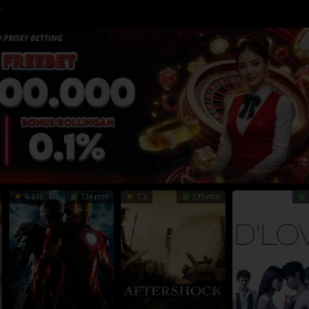
u
6.832
124 min
7.2
135 min