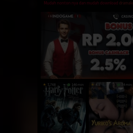
Mudah nonton nya dan mudah download
dramak
7.768
146 min
4.8
74 min