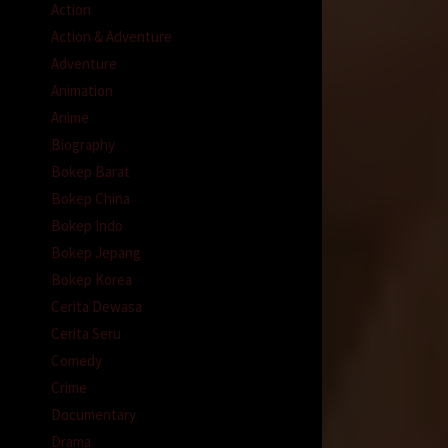
Action
Action & Adventure
Adventure
Animation
Anime
Biography
Bokep Barat
Bokep China
Bokep Indo
Bokep Jepang
Bokep Korea
Cerita Dewasa
Cerita Seru
Comedy
Crime
Documentary
Drama