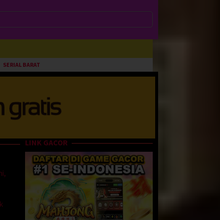
SERIAL BARAT
LINK GACOR
ni,
k