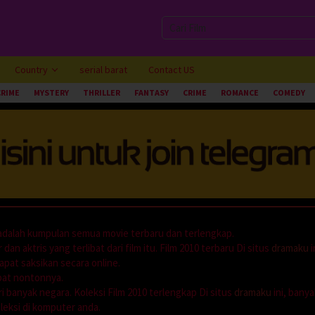
Country
serial barat
Contact US
CRIME
MYSTERY
THRILLER
FANTASY
CRIME
ROMANCE
COMEDY
i adalah kumpulan semua movie terbaru dan terlengkap.
dan aktris yang terlibat dari film itu. Film 2010 terbaru Di situs
dramaku
i
apat saksikan secara online.
mpat nontonnya.
i banyak negara. Koleksi Film 2010 terlengkap Di situs
dramaku
ini, banya
leksi di komputer anda.