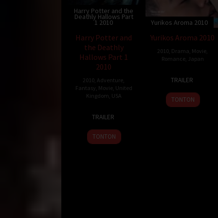
Harry Potter and the
Deathly Hallows Part
1 2010
Yurikos Aroma 2010
Harry Potter and
Yurikos Aroma 2010
the Deathly
2010
,
Drama
,
Movie
,
Hallows Part 1
Romance
,
Japan
2010
8
Kōta
TRAILER
2010
,
Adventure
,
May
Yoshida
Fantasy
,
Movie
,
United
2010
Kingdom
,
USA
TONTON
6
David
TRAILER
Oct
Yates
2010
TONTON