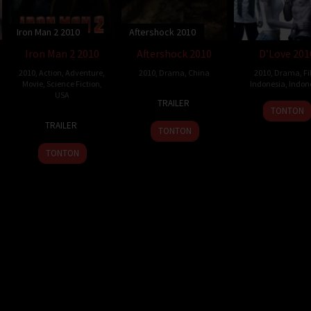
Iron Man 2 2010
Aftershock 2010
Iron Man 2 2010
Aftershock 2010
D’Love 201
2010
,
Action
,
Adventure
,
2010
,
Drama
,
China
2010
,
Drama
,
F
Movie
,
Science Fiction
,
Indonesia
,
Indon
USA
22
Feng
TRAILER
29
Helfi
Jul
Xiaogang
TONTON
28
Jon
Jul
C.H.
2010
TRAILER
TONTON
Apr
Favreau
2010
Kardi
2010
TONTON