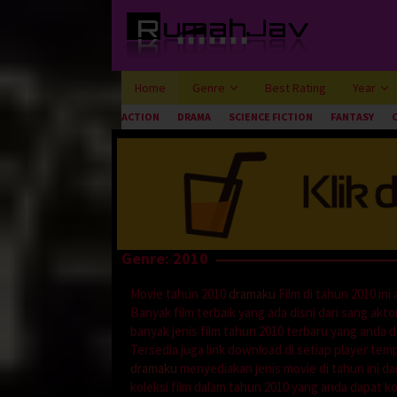
Loncat
ke
konten
Home
Genre
Best Rating
Year
ACTION
DRAMA
SCIENCE FICTION
FANTASY
Genre: 2010
Movie tahun 2010
dramaku
Film di tahun 2010 in
Banyak film terbaik yang ada disni dari sang aktor 
banyak jenis film tahun 2010 terbaru yang anda d
Tersedia juga link download di setiap player te
dramaku
menyediakan jenis movie di tahun ini dar
koleksi film dalam tahun 2010 yang anda dapat ko