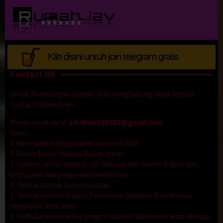
Loncat
ke
konten
Contact US
Untuk Pemasangan Banner Bisa Menghubungi Kami Melalui
Contact Dibawah Ini :
Please email me at
adsiklan101022@gmail.com
Note:
1. Kami tidak menggunakan autosurf/BOT
2. Visitor Murni Manusia Bukan Hantu
3. Sumber visitor silahkan cek lansung dari Search Engine dan
kebnyakan dari pengunjung Indonesia
4. Terbuka untuk sistem kontrak
5. Terbuka terima Project Pembuatan Website Baru khusus
kepunyaan iklan anda
6. Terbuka terima untuk project subtext iklan brand anda didalam