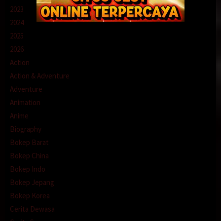
2023
2024
2025
2026
Action
Action & Adventure
Adventure
Animation
Anime
Biography
Bokep Barat
Bokep China
Bokep Indo
Bokep Jepang
Bokep Korea
Cerita Dewasa