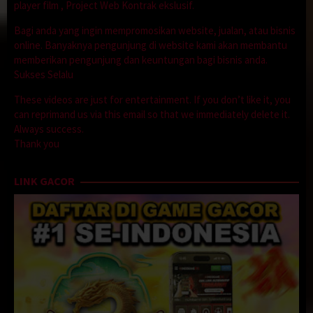
player film , Project Web Kontrak ekslusif.
Bagi anda yang ingin mempromosikan website, jualan, atau bisnis
online. Banyaknya pengunjung di website kami akan membantu
memberikan pengunjung dan keuntungan bagi bisnis anda.
Sukses Selalu
These videos are just for entertainment. If you don’t like it, you
can reprimand us via this email so that we immediately delete it.
Always success.
Thank you
LINK GACOR