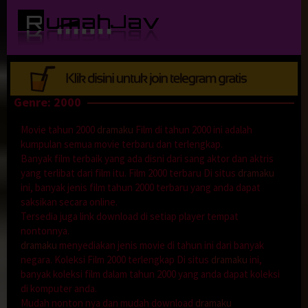
Loncat
ke
konten
Genre: 2000
Movie tahun 2000
dramaku
Film di tahun 2000 ini adalah
kumpulan semua movie terbaru dan terlengkap.
Banyak film terbaik yang ada disni dari sang aktor dan aktris
yang terlibat dari film itu. Film 2000 terbaru Di situs
dramaku
ini, banyak jenis film tahun 2000 terbaru yang anda dapat
saksikan secara online.
Tersedia juga link download di setiap player tempat
nontonnya.
dramaku
menyediakan jenis movie di tahun ini dari banyak
negara. Koleksi Film 2000 terlengkap Di situs
dramaku
ini,
banyak koleksi film dalam tahun 2000 yang anda dapat koleksi
di komputer anda.
Mudah nonton nya dan mudah download
dramaku