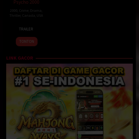
Psycho 2000
2000
,
Crime
,
Drama
,
Thriller
,
Canada
,
USA
13
Mary
TRAILER
Apr
Harron
2000
TONTON
LINK GACOR