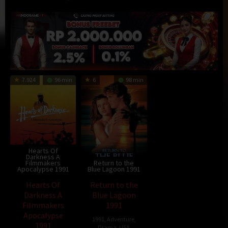
7.924
96 min
6
98 min
Hearts Of
Darkness A
Filmmakers
Return to the
Apocalypse 1991
Blue Lagoon 1991
Hearts Of
Return to the
Darkness A
Blue Lagoon
Filmmakers
1991
Apocalypse
1991
,
Adventure
,
1991
Drama
,
USA