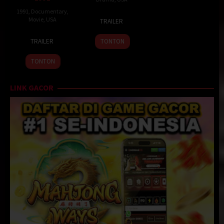
1991
,
Documentary
,
2
William
Movie
,
USA
TRAILER
Aug
A.
27
Fax
1991
Graham
TRAILER
TONTON
Nov
Bahr
1991
TONTON
LINK GACOR