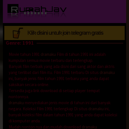
Loncat
ke
konten
Genre: 1991
Movie tahun 1991
dramaku
Film di tahun 1991 ini adalah
kumpulan semua movie terbaru dan terlengkap.
Banyak film terbaik yang ada disni dari sang aktor dan aktris
yang terlibat dari film itu. Film 1991 terbaru Di situs
dramaku
ini, banyak jenis film tahun 1991 terbaru yang anda dapat
saksikan secara online.
Tersedia juga link download di setiap player tempat
nontonnya.
dramaku
menyediakan jenis movie di tahun ini dari banyak
negara. Koleksi Film 1991 terlengkap Di situs
dramaku
ini,
banyak koleksi film dalam tahun 1991 yang anda dapat koleksi
di komputer anda.
Mudah nonton nya dan mudah download
dramaku