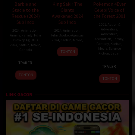
Barbie and
King Sakir The
Pokemon 4Ever
Stacie to the
Giants
Celebi Voice of
Rescue (2024)
Awakened 2024
the Forest 2001
Sub Indo
Sub Indo
2001
,
Action &
Adventure
,
2024
,
Animation
,
2024
,
Animation
,
Adventure
,
Anime
,
Family
,
Film
Film Bioskop Agustus
Animation
,
Family
,
Bioskop Agustus
2024
,
Kartun
,
Movie
,
Fantasy
,
Kartun
,
2024
,
Kartun
,
Movie
,
Movie
,
Science
Canada
TONTON
Fiction
,
Japan
3
Conrad
TRAILER
6
Kunihiko
Mar
Helten
TRAILER
Jul
Yuyama
2024
TONTON
2001
TONTON
LINK GACOR