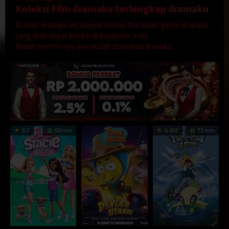
Koleksi Film dramaku terlengkap
dramaku
Di situs dramaku ini, banyak koleksi film dalam genre dramaku
yang anda dapat koleksi di komputer anda.
Mudah nonton nya dan mudah download dramaku
6.7
60 min
6.401
75 min