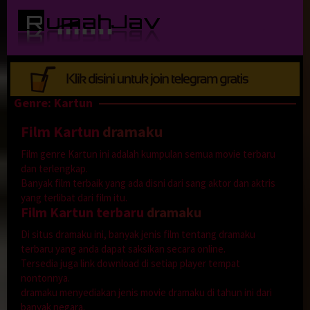
Loncat
ke
konten
Genre: Kartun
Film Kartun
dramaku
Film genre Kartun ini adalah kumpulan semua movie terbaru
dan terlengkap.
Banyak film terbaik yang ada disni dari sang aktor dan aktris
yang terlibat dari film itu.
Film Kartun terbaru
dramaku
Di situs dramaku ini, banyak jenis film tentang dramaku
terbaru yang anda dapat saksikan secara online.
Tersedia juga link download di setiap player tempat
nontonnya.
dramaku menyediakan jenis movie dramaku di tahun ini dari
banyak negara.