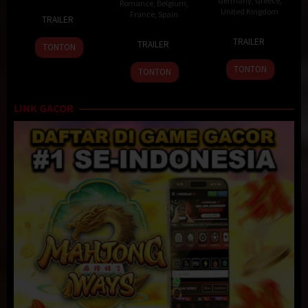
Germany
,
Greece
,
Romance
,
Belgium
,
2
Lee
United Kingdom
France
,
Spain
TRAILER
Oct
Joon-
12
Jim
9
Abdellatif
2013
ik
TRAILER
TRAILER
TONTON
Dec
Jarmusch
Oct
Kechiche
2013
2013
TONTON
TONTON
LINK GACOR