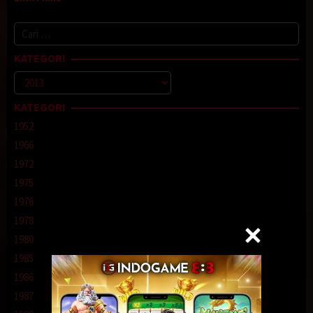
Cari
untuk:
KATEGORI
Kategori
KATEGORI
1952
1966
1972
1975
1976
1978
1980
1985
1986
1987