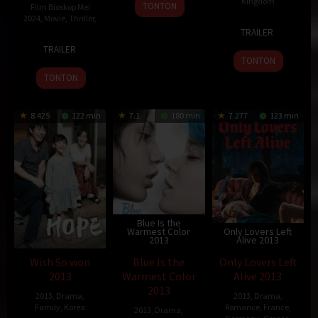
4
Sonny
Kingdom
TONTON
Film Bioskop Mei
May
Laguna
2024
,
Movie
,
Thriller
,
16
Eric
2013
TRAILER
May
Styles
4
Ashok
TRAILER
2013
Jan
Kohli
TONTON
2013
TONTON
8.425
122 min
7.1
180 min
7.277
123 min
Blue Is the
Warmest Color
Only Lovers Left
2013
Alive 2013
Wish So won
Blue Is the
Only Lovers Left
2013
Warmest Color
Alive 2013
2013
2013
,
Drama
,
2013
,
Drama
,
Family
,
Korea
Romance
,
France
,
2013
,
Drama
,