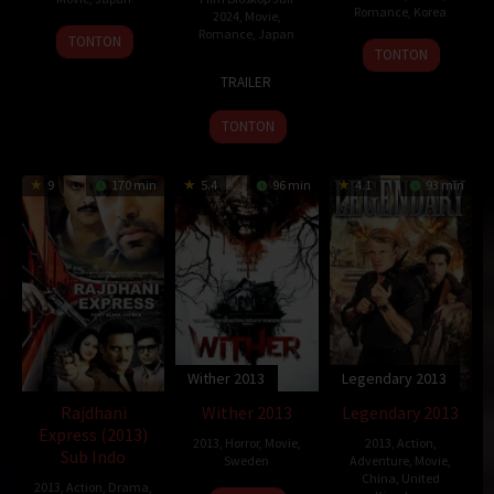
Romance
,
Korea
2024
,
Movie
,
3
Heitaro
Romance
,
Japan
TONTON
5
Ko
TONTON
Apr
Han
29
Hajime
Dec
Kyeong-
2013
TRAILER
Jun
Hashimoto
2013
Ah
2013
TONTON
9
170 min
5.4
96 min
4.1
93 min
Wither 2013
Legendary 2013
Rajdhani
Wither 2013
Legendary 2013
Express (2013)
2013
,
Horror
,
Movie
,
2013
,
Action
,
Sub Indo
Sweden
Adventure
,
Movie
,
China
,
United
2013
,
Action
,
Drama
,