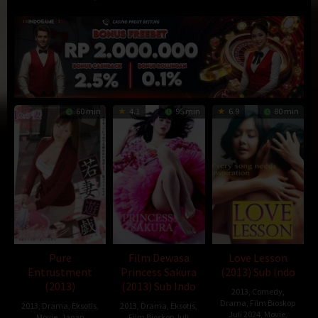
60 min
4.1
95 min
6.9
80 min
Pure
Film Dewasa
Love Lesson
Entrustment
Princess Sakura
(2013) Sub Indo
(2013)
(2013) Sub Indo
2013
,
Comedy
,
Drama
,
Film Bioskop
2013
,
Drama
,
Eksotis
,
2013
,
Drama
,
Eksotis
,
Juli 2024
,
Movie
,
Movie
,
Japan
Film Bioskop Juli