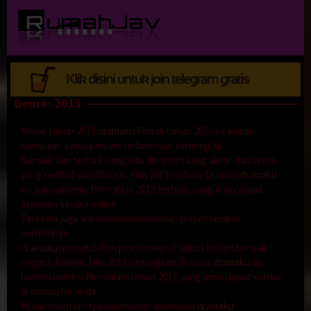
Loncat
ke
konten
Genre: 2013
Movie tahun 2013
dramaku
Film di tahun 2013 ini adalah
kumpulan semua movie terbaru dan terlengkap.
Banyak film terbaik yang ada disni dari sang aktor dan aktris
yang terlibat dari film itu. Film 2013 terbaru Di situs
dramaku
ini, banyak jenis film tahun 2013 terbaru yang anda dapat
saksikan secara online.
Tersedia juga link download di setiap player tempat
nontonnya.
dramaku
menyediakan jenis movie di tahun ini dari banyak
negara. Koleksi Film 2013 terlengkap Di situs
dramaku
ini,
banyak koleksi film dalam tahun 2013 yang anda dapat koleksi
di komputer anda.
Mudah nonton nya dan mudah download
dramaku