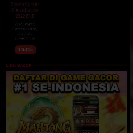
Drama Korean
Ghost Doctor
2022 END
2022
,
Drama
,
Fantasy
,
Korea
,
medical
,
supernatural
,
Ghost
TONTON
Doctor
2022
LINK GACOR