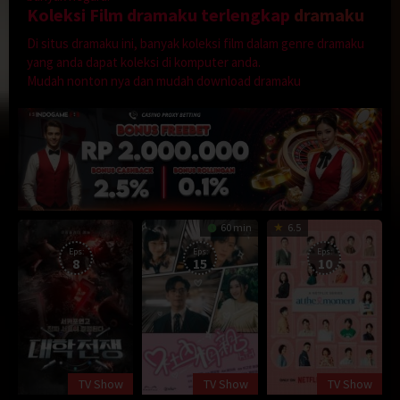
Koleksi Film dramaku terlengkap
dramaku
Di situs dramaku ini, banyak koleksi film dalam genre dramaku
yang anda dapat koleksi di komputer anda.
Mudah nonton nya dan mudah download dramaku
60 min
6.5
Eps:
Eps:
Eps:
8
15
10
TV Show
TV Show
TV Show