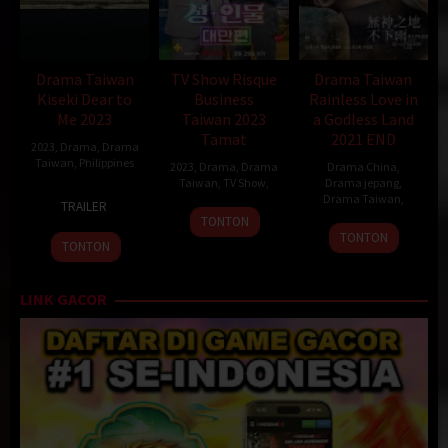
Drama Taiwan
TV Show Risque
Drama Taiwan
Kiseki Dear to
Business
Rainless Love in
Me 2023
Taiwan 2023
a Godless Land
Tamat
2021 END
2023
,
Drama
,
Drama
Taiwan
,
Philippines
2023
,
Drama
,
Drama
Drama China
,
Taiwan
,
TV Show
,
Drama jepang
,
10
Lore
Drama Taiwan
,
TRAILER
Sep
Reyes
TONTON
2013
TONTON
TONTON
LINK GACOR