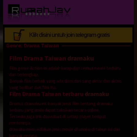
Loncat
ke
konten
Genre: Drama Taiwan
Film Drama Taiwan
dramaku
Film genre Action ini adalah kumpulan semua movie terbaru
dan terlengkap.
Banyak film terbaik yang ada disni dari sang aktor dan aktris
yang terlibat dari film itu.
Film Drama Taiwan terbaru
dramaku
Di situs dramaku ini, banyak jenis film tentang dramaku
terbaru yang anda dapat saksikan secara online.
Tersedia juga link download di setiap player tempat
nontonnya.
dramaku menyediakan jenis movie dramaku di tahun ini dari
banyak negara.