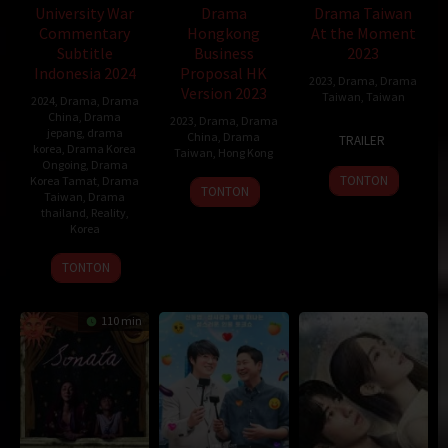
University War
Drama
Drama Taiwan
Commentary
Hongkong
At the Moment
Subtitle
Business
2023
Indonesia 2024
Proposal HK
2023
,
Drama
,
Drama
Version 2023
Taiwan
,
Taiwan
2024
,
Drama
,
Drama
China
,
Drama
2023
,
Drama
,
Drama
10
jepang
,
drama
China
,
Drama
TRAILER
korea
,
Drama Korea
Nov
Taiwan
,
Hong Kong
Ongoing
,
Drama
2023
TONTON
Korea Tamat
,
Drama
27
Gurt
TONTON
Taiwan
,
Drama
Nov
Wong
thailand
,
Reality
,
2023
Korea
3
TONTON
Nov
2023
110 min