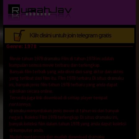
Loncat
ke
konten
Genre: 1978
Movie tahun 1978
dramaku
Film di tahun 1978 ini adalah
kumpulan semua movie terbaru dan terlengkap.
Banyak film terbaik yang ada disni dari sang aktor dan aktris
yang terlibat dari film itu. Film 1978 terbaru Di situs
dramaku
ini, banyak jenis film tahun 1978 terbaru yang anda dapat
saksikan secara online.
Tersedia juga link download di setiap player tempat
nontonnya.
dramaku
menyediakan jenis movie di tahun ini dari banyak
negara. Koleksi Film 1978 terlengkap Di situs
dramaku
ini,
banyak koleksi film dalam tahun 1978 yang anda dapat koleksi
di komputer anda.
Mudah nonton nya dan mudah download
dramaku