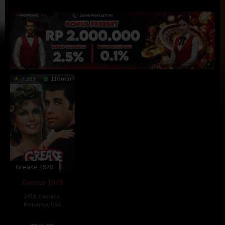
7.399
110 min
Grease 1978
Grease 1978
1978
,
Comedy
,
Romance
,
USA
7
Randal