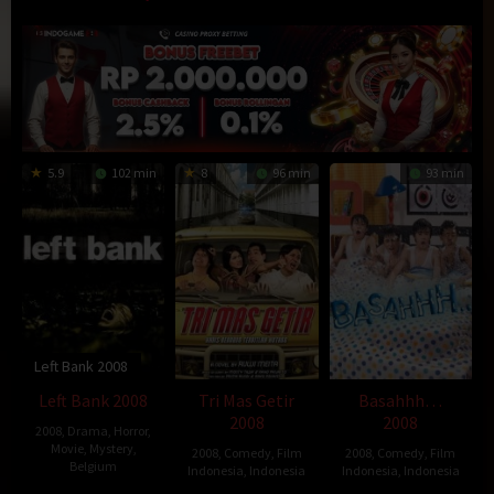
5.9
102 min
8
96 min
93 min
Left Bank 2008
Left Bank 2008
Tri Mas Getir
Basahhh…
2008
2008
2008
,
Drama
,
Horror
,
Movie
,
Mystery
,
2008
,
Comedy
,
Film
2008
,
Comedy
,
Film
Belgium
Indonesia
,
Indonesia
Indonesia
,
Indonesia