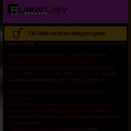
Loncat
ke
konten
Genre: 2008
Movie tahun 2008
dramaku
Film di tahun 2008 ini adalah
kumpulan semua movie terbaru dan terlengkap.
Banyak film terbaik yang ada disni dari sang aktor dan aktris
yang terlibat dari film itu. Film 2008 terbaru Di situs
dramaku
ini, banyak jenis film tahun 2008 terbaru yang anda dapat
saksikan secara online.
Tersedia juga link download di setiap player tempat
nontonnya.
dramaku
menyediakan jenis movie di tahun ini dari banyak
negara. Koleksi Film 2008 terlengkap Di situs
dramaku
ini,
banyak koleksi film dalam tahun 2008 yang anda dapat koleksi
di komputer anda.
Mudah nonton nya dan mudah download
dramaku