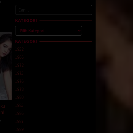
a
Cari
untuk:
KATEGORI
an
Kategori
Yahhhh,
KATEGORI
. Kini
1952
1966
1972
i
1975
dak Mas
1976
hat
1978
1980
1985
Aku
ni
1986
a
1987
Rika
1989
otan,