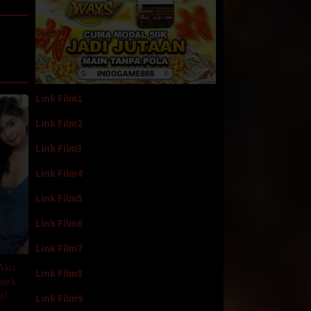
h puas
a yuk
Link Film1
alah
ngga
Link Film2
kul
Link Film3
ati
Link Film4
belahku
Link Film5
ng
Link Film6
t itu
Link Film7
 Aku
Link Film8
wek
eka
al
Link Film9
etelah