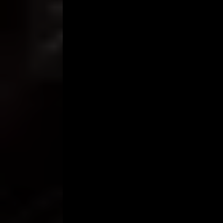
tertidur, terbangun oleh ketukan di pintu. Saya l
berdiri menunggu. Saya-pun cepat-cepat membuka
“ Wah… sedang tidur ya, kalau gitu nanti saja deh 
“ Enggak kog Mas, saya sudah bangun nih ”, ucap
“ Gangguin tidur kamu nggak ? ”, tanya Mas Alex.
“ Ndak… masuk saja Mas ”, ucapku mempersilahka
Setelah kami berdua duduk di karpet kamarku, lal
“ Begini, ini soal lamaran kerja yang kamu bilang it
“ Ooo…itu di Kaliurang km 10 nomor 17, nama peru
“ Syaratnya apa aja ya Rob kira-kira ? ”, tanya Mas A
“ Saya kurang tau juga tuh, Mas Alex pergi saja ke
Roby.
“ Wah…kok rasanya kurang enak ya, seperti nepot