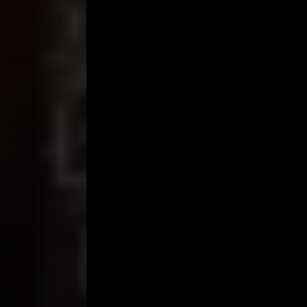
“ Tok, saya butuh bantuanmu ”, ucap saya.
“ Oh, itu semua bisa diatur, emang bantuan apa ni 
“ Aku butuh pekerjaan nih Tok ”, ucapku.
“ Ouh kerjaan, itu gampang Rob, memangnya kamu in
“ Bukan buwat aku maksudnya Tok, tapi ini untuk or
“ Hmmm… memangnya untuk siapa ? ”, tanya Toto
“ Untuk temanku, Mas Alex namanya Tok, kamu wawa
jabatannya ”, terang saya.
“ Aneh…tapi jika itu maumu, yaa tidak apa-apa ”, j
“ Yang penting kamu wawancarai dia cukup lama, d
terangku pada Totok.
“ Oke deh Rob, kalau itu semua kemauan kamu ”, j
“ Tapi… nanti jadwal wawancara-nya saya yang tent