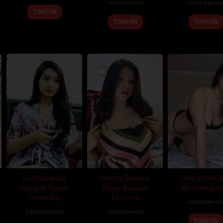
Cerita Dewasa
Cerita Dewas
a harapkan terjadi juga.
TONTON
TONTON
TONTON
an memegang tangan Mba’ Rika.
gang kejantanan Mas Alex. Mba’ Rika kelihatannya menurut dan memasuk
 baru sebentar sudah ditariknya kembali, tampaknya Mba’ Rika menolak. 
suruh nyepongin, ucapku dalam hati kecewa.
ian Mas Alex tiba-tiba bangkit dari tempat tidur dan melepas celananya
Kemudian Mas Alex-pun memeluk Mba’ Rika. Saya tersenyum kegirangan,
mpaknya akan terpenuhi
nnya dan Mba’ Mba’ Rika-pun mulai melepas celananya. Kini sama sepert
celana dalam). Kulihat pahanya, putih dan mulus sekali.Kemudian menda
alam)nya. Kecil sekali, dibandingkan punya saya, ucapku dalam hati meli
aknya Mas Alex akan ber-penestrasi Mba’ Rika. Kulihat Mba’ Rika
Cerita Janda
Cerita Dewasa
Cerita Seks 
sebatas paha saja. Sejurus kemudian saya melihat pelan Mas Alex
Hangat Tubuh
Pacar Kakaku
Mencintai Ri
itaan Mba’ Rika yang tertutup rambut kewanitaan.
Tante Nia
Tercinta
Cerita Dewas
a ke dalam liang senggama Mba’ Rika, Mas Alex langsung memeluk Mba’ 
Cerita Dewasa
Cerita Dewasa
ukup lama.Saya sedikit keheranan kenapa Mas Alex tidak melsayakan genj
TONTON