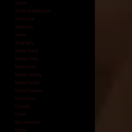
Action
Action & Adventure
00
Adventure
g
ak Mas
Animation
Anime
Biography
Bokep Barat
Bokep China
Bokep Indo
Bokep Jepang
u, dia-
Bokep Korea
Cerita Dewasa
m,
Cerita Seru
Comedy
Crime
Documentary
 yang
Drama