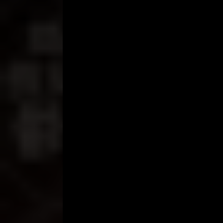
“ Enggak… nggak… kog, perusahaan-nya besar, Mas 
meyakinkan Mas Alex.
“ Hmmm…baiklah, saya coba dulu deh Rob, jam bera
“ Sekitar jam kerja saja baiknya, jam 07.00 pagi sa
Mas Alex hanya mengangguk tersenyum, lalu permis
selangkah lagi keinginanku tercapai. Hari ini rabu,
siang baru pulang.Saya menuju ke kamarnya, lalu 
“ Assalamualaikum ”, saya memberi salam.
Waalaikumussalam, terdengar jawaban Mas Alex da
untuk masuk. Kulihat di dalam kamarnya, istrinya 
padaa saya. Mba’ Rika tampak cantik sekali.
“ Bagaimana Mas, tadi ? ”, tanya saya.
“ Oh…nanti saya disuruh ke sana lagi, besok untuk
“ Alhamdulillah, saya doakan supaya keterima ya M
“ Terima kasih ya Rob ”, ucapnya.