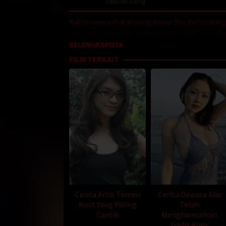
Tidak ada voting
Kali ini menceritakan pengalaman Sex dari seoran
pengantin baru yang sedang bersetubuh, yaitu Mas
dengan suaminya, maka Roby mengambil inisiatif 
SELENGKAPNYA
baca dan simak baik baik cerita dewasa ini.
FILM TERKAIT
Perkenalkan nama saya Roby, saya lelaki yang cuk
seorang pekerja di salah satu perusahaan plastik.
kamar kontrakan-kan saya. Kisah ini berawal dari s
16.00 WIB.
Pada sore hari itu saya iseng-iseng untuk meman
oleh pasangan pengantin baru, yaitu Mas Alex dan
melalui Fentilasi. Setelah saya lihat ternyata mer
Saat itu saya mengawasi terus kegiatan mereka, sa
hanya memakai baju dalam. Mentang-mentang merek
saya berharap kepada meraka agar mereka segera b
berbicara sambil berpelukan.
Cerita Artis Temen
Cerita Dewasa Aku
Kost Yang Paling
Telah
Karena posisiku saat itu lumayan jauh dan hanya m
Cantik
Menghancurkan
bicarakan. Saat itu sesekali Mba’ Rika tertawa, d
Gadis Alim