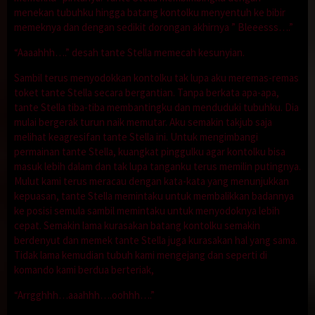
menekan tubuhku hingga batang kontolku menyentuh ke bibir
memeknya dan dengan sedikit dorongan akhirnya ” Bleeesss….”
“Aaaahhh….” desah tante Stella memecah kesunyian.
Sambil terus menyodokkan kontolku tak lupa aku meremas-remas
toket tante Stella secara bergantian. Tanpa berkata apa-apa,
tante Stella tiba-tiba membantingku dan menduduki tubuhku. Dia
mulai bergerak turun naik memutar. Aku semakin takjub saja
melihat keagresifan tante Stella ini. Untuk mengimbangi
permainan tante Stella, kuangkat pinggulku agar kontolku bisa
masuk lebih dalam dan tak lupa tanganku terus memilin putingnya.
Mulut kami terus meracau dengan kata-kata yang menunjukkan
kepuasan, tante Stella memintaku untuk membalikkan badannya
ke posisi semula sambil memintaku untuk menyodoknya lebih
cepat. Semakin lama kurasakan batang kontolku semakin
berdenyut dan memek tante Stella juga kurasakan hal yang sama.
Tidak lama kemudian tubuh kami mengejang dan seperti di
komando kami berdua berteriak,
“Arrgghhh…aaahhh….oohhh….”