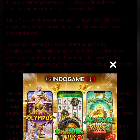
ini secara sembunyi-sembunyi. Hal ini berakhir ketika aku
memutuskan untuk menikah 4 tahun yang lalu.
Tante Stella pun berpesan padaku, “Jangan pernah khianati
istrimu, karena tante sudah merasakan bagaimana sakitnya
dikhianati suami.”
Dan sampai sekarang kami masih berhubungan baik,
bersilaturrahmi dan saling memberi spirit di saat kami merasa
jatuh. Aku sangat menghormati hubungan ini, karena pada
dasarnya aku sangat menghargai tante Stella sebagai istri dan ibu
yang baik
ceritadewasa
,
cerita seks
,
film semi
,
cerita semi
,
nonton semi
,
seks
,
cerita seks
,
dewasa
,
cerita dewasa
,
detik
,
ceritasex68
,
majalah dewasa
,
kisah nyata
,
cerita dewasa abg
,
cerita dewasa
perawan
,
cerita hot
,
cerita dewasa selingkuh
,
cerita panas
,
cerita
sex
,
cerita sex bokep
,
cerita bokep
,
cerita sex tante
,
kisah
mesum kisah seks
,
tante girang
,
Cerita 17 Tahun
,
Cerita Basah
,
Cerita Bokep
,
Cerita Daun Muda
,
Cerita Dewasa
,
Cerita Enak
,
Cerita Lendir
,
Cerita Ngentot
,
Cerita Ngewe
,
Cerita Porno
,