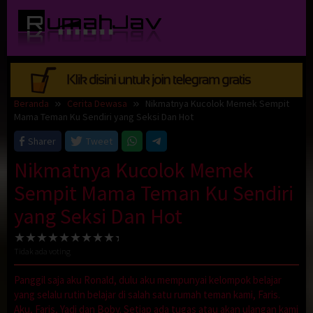
Loncat
ke
konten
Beranda
Cerita Dewasa
Nikmatnya Kucolok Memek Sempit
Mama Teman Ku Sendiri yang Seksi Dan Hot
Sharer
Tweet
Nikmatnya Kucolok Memek
Sempit Mama Teman Ku Sendiri
yang Seksi Dan Hot
Tidak ada voting
Panggil saja aku Ronald, dulu aku mempunyai kelompok belajar
yang selalu rutin belajar di salah satu rumah teman kami, Faris.
Aku, Faris, Yadi dan Boby. Setiap ada tugas atau akan ulangan kami