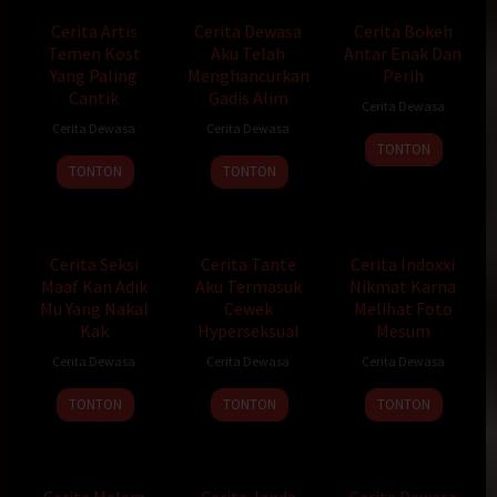
Cerita Artis
Cerita Dewasa
Cerita Bokeh
Temen Kost
Aku Telah
Antar Enak Dan
Yang Paling
Menghancurkan
Perih
Cantik
Gadis Alim
Cerita Dewasa
Cerita Dewasa
Cerita Dewasa
TONTON
TONTON
TONTON
Cerita Seksi
Cerita Tante
Cerita Indoxxi
Maaf Kan Adik
Aku Termasuk
Nikmat Karna
Mu Yang Nakal
Cewek
Melihat Foto
Kak
Hyperseksual
Mesum
Cerita Dewasa
Cerita Dewasa
Cerita Dewasa
TONTON
TONTON
TONTON