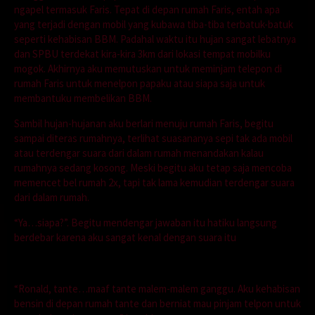
ngapel termasuk Faris. Tepat di depan rumah Faris, entah apa
yang terjadi dengan mobil yang kubawa tiba-tiba terbatuk-batuk
seperti kehabisan BBM. Padahal waktu itu hujan sangat lebatnya
dan SPBU terdekat kira-kira 3km dari lokasi tempat mobilku
mogok. Akhirnya aku memutuskan untuk meminjam telepon di
rumah Faris untuk menelpon papaku atau siapa saja untuk
membantuku membelikan BBM.
Sambil hujan-hujanan aku berlari menuju rumah Faris, begitu
sampai diteras rumahnya, terlihat suasananya sepi tak ada mobil
atau terdengar suara dari dalam rumah menandakan kalau
rumahnya sedang kosong. Meski begitu aku tetap saja mencoba
memencet bel rumah 2x, tapi tak lama kemudian terdengar suara
dari dalam rumah.
“Ya…siapa?”. Begitu mendengar jawaban itu hatiku langsung
berdebar karena aku sangat kenal dengan suara itu
“Ronald, tante…maaf tante malem-malem ganggu. Aku kehabisan
bensin di depan rumah tante dan berniat mau pinjam telpon untuk