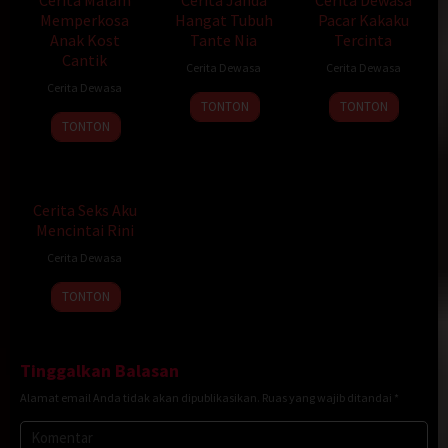
Cerita Malam
Cerita Janda
Cerita Dewasa
Memperkosa
Hangat Tubuh
Pacar Kakaku
Anak Kost
Tante Nia
Tercinta
Cantik
Cerita Dewasa
Cerita Dewasa
Cerita Dewasa
TONTON
TONTON
TONTON
Cerita Seks Aku
Mencintai Rini
Cerita Dewasa
TONTON
Tinggalkan Balasan
Alamat email Anda tidak akan dipublikasikan.
Ruas yang wajib ditandai
*