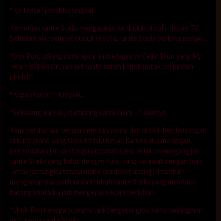
“Iya tante” jawabku singkat.
Kemudian tante Stella mengajakku ke duduk di sofa depan TV.
Sebelum aku sempat duduk di sofa, tante Stella berkata padaku,
“Oya Ron, tolong donk ajarin tante lagunya Cellin Dion yang My
Heart Will Go On, jari-jari tante masih kagok untuk berpindah-
pindah”
“Kapan tante?” tanyaku.
“Sekarang aja yuk, mumpung kamu disini…” ajaknya.
Kami berdua lalu berjalan menuju piano dan duduk berdampingan
di kursi piano yang tidak terlalu besar. Karena aku mengajari
perpindahan jari-jari tangan otomatis aku selalu memegang jari
tante Stella yang halus dengan kuku yang terawat dengan baik.
Detak jantungku terasa makin berdebar apalagi ditambah
menghirup bau parfum dari tubuh tante Stella yang membuat
batang kontolku jadi mengeras secara perlahan.
“Lhoh Ron kenapa suaramu jadi bergetar gitu, kamu kedinginan
ya?” tanya tante Stella.