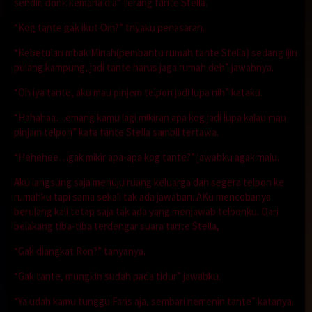
sendiri donk kemana dia” terang tante Stella.
“Kog tante gak ikut Om?” tnyaku penasaran.
“Kebetulan mbak Minah(pembantu rumah tante Stella) sedang ijin
pulang kampung, jadi tante harus jaga rumah deh” jawabnya.
“Oh iya tante, aku mau pinjem telpon jadi lupa nih” kataku.
“Hahahaa…emang kamu lagi mikiran apa kog jadi lupa kalau mau
pinjam telpon” kata tante Stella sambil tertawa.
“Hehehee…gak mikir apa-apa kog tante?” jawabku agak malu.
Aku langsung saja menuju ruang keluarga dan segera telpon ke
rumahku tapi sama sekali tak ada jawaban. AKu mencobanya
berulang kali tetap saja tak ada yang menjawab telponku. Dari
belakang tiba-tiba terdengar suara tante Stella,
“Gak diangkat Ron?” tanyanya.
“Gak tante, mungkin sudah pada tidur” jawabku.
“Ya udah kamu tunggu Faris aja, sembari nemenin tante” katanya.