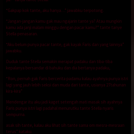
“Gakpap kok tante, aku hanya…” jawabku terpotong.
“Jangan-jangan kamu gak mau ngajarin tante ya? Atau mungkin
kamu ada janji malam minggu dengan pacar kamu?” tante tanye
Stella penasaran.
“Aku belum punya pacar tante, gak kayak Faris dan yang lainnya”
jawabku.
Duduk tante Stella semakin merapat padaku dan tiba-tiba
kepalanya bersandar di bahuku dan dia bertanya padaku,
“Ron, pernah gak Faris bercerita padamu kalau ayahnya punya istri
lagi yang jauh lebih seksi dan muda dari tante, usianya 27tahunan
kira-kira”
Mendengar itu aku jadi kaget setengah mati masak sih ayahnya
Faris punya istri lagi padahal menurutku tante Stella nyaris
sempurna.
asak sih tante, kalau aku lihat sih tante sama om mesra-mesraan
terus” kataku.