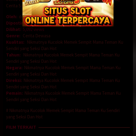
Cerita Sedarah
,
Cerita Seks
,
Cerita Selingkuh
,
Cerita Sex
Oleh:
dramakor
Diposting pada:
Desember 4, 2020
Dilihat:
5,092 views
Genre:
Cerita Dewasa
Kualitas:
Nikmatnya Kucolok Memek Sempit Mama Teman Ku
Sendiri yang Seksi Dan Hot
Tahun:
Nikmatnya Kucolok Memek Sempit Mama Teman Ku
Sendiri yang Seksi Dan Hot
Negara:
Nikmatnya Kucolok Memek Sempit Mama Teman Ku
Sendiri yang Seksi Dan Hot
Direksi:
Nikmatnya Kucolok Memek Sempit Mama Teman Ku
Sendiri yang Seksi Dan Hot
Pemain:
Nikmatnya Kucolok Memek Sempit Mama Teman Ku
Sendiri yang Seksi Dan Hot
Nikmatnya Kucolok Memek Sempit Mama Teman Ku Sendiri
yang Seksi Dan Hot
FILM TERKAIT