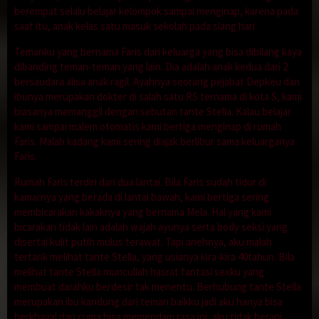
berempat selalu belajar kelompok sampai menginap, karena pada
saat itu, anak kelas satu masuk sekolah pada siang hari
Temanku yang bernama Faris dari keluarga yang bisa dibilang kaya
dibanding teman-teman yang lain. Dia adalah anak kedua dari 2
bersaudara alisa anak ragil. Ayahnya seorang pejabat Depkeu dan
ibunya merupakan dokter di salah satu RS ternama di kota S, kami
biasanya memanggil dengan sebutan tante Stella. Kalau belajar
kami sampai malem otomatis kami bertiga menginap di rumah
Faris. Malah kadang kami sering diajak berlibur sama keluarganya
Faris.
Rumah Faris terdiri dari dua lantai. Bila Faris sudah tidur di
kamarnya yang berada di lantai bawah, kami bertiga sering
membicarakan kakaknya yang bernama Mela. Hal yang kami
bicarakan tidak lain adalah wajah ayunya serta body seksi yang
disertai kulit putih mulus terawat. Tapi anehnya, aku malah
tertarik melihat tante Stella, yang usianya kira-kira 40tahun. Bila
melihat tante Stella muncullah hasrat fantasi sexku yang
membuat darahku berdesir tak menentu. Berhubung tante Stella
merupakan ibu kandung dari teman baikku jadi aku hanya bisa
berkhayal dan cuma bisa memendam rasa ini, aku tidak berani