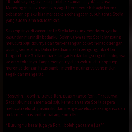
“Ronald sayang, ayo kita pindah ke kamar aja yuk” ajaknya.
Mendengar itu aku semakin kaget bercampur bahagia karena
sebentar lagi aku bisa merasakan kehangatan tubuh tante Stella
yang sudah lama aku idamkan.
Sesampainya di kamar tante Stella langsung mendorongku ke
kasur dan menindih badanku. Selanjutnya tante Stella langsung
melucuti baju tidurnya dan terbentanglah toket montok dengan
puting kemerahan. Dalam keadaan masih bengong, tiba-tiba
tangan tante Stella menarik tanganku dan langsung dibimbingnya
ke arah toketnya. Tanpa menyia-nyiakan waktu, aku langsung
meremas dengan halus sambil memilin putingnya yang makin
tegak dan mengeras.
“Sssthhh…oohhh…terus Ron, puasin tante Ron…” racaunya.
Sadar aku masih memakai baju kemudian tante Stella segera
melucuti seluruh pakaianku dan mengelus-elus selakanganku dan
mulai meremas lembut batang kontolku.
“Burungmu besar juga ya Ron…boleh gak tante jilat?”