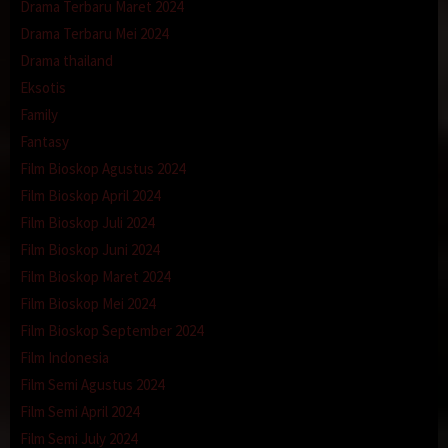
Drama Terbaru Maret 2024
film dan cerita2 temen2)
Drama Terbaru Mei 2024
Drama thailand
Eksotis
Family
Fantasy
Film Bioskop Agustus 2024
Film Bioskop April 2024
Film Bioskop Juli 2024
Film Bioskop Juni 2024
Film Bioskop Maret 2024
Film Bioskop Mei 2024
saat saya terpejam begitu lama2 dia berani menjulurkan lidahnya
Film Bioskop September 2024
ke leher saya waktu itu, semula saya mau menghindar tapi tak
Film Indonesia
kuasa untuk menghindarinya dan mencoba untuk menikmatinya,
agak geli karena berkumis tapi lucunya posisi dia mendongkak ke
Film Semi Agustus 2024
atas karena saya lebih jangkung dari dia dan agak berjinjit kakinya
Film Semi April 2024
dan dia menjilati leher kebawah lalu pundak dan akhirnya di dada,
Film Semi July 2024
ini lebih nikmat rasanya ketimbang pake tangan dan ga sadar saya