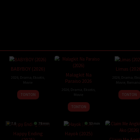
i
BABYBOY (2026)
Limas (202
Malagkit Na
2026
,
Drama
,
Eksotis
,
2026
,
Drama
,
Eks
Paraiso 2026
Movie
Movie
,
Romanc
2026
,
Drama
,
Eksotis
,
TONTON
TONTON
Movie
TONTON
7.8
78 min
53 min
Happy Ending
Hayok (2025)
Claim Me Angk
(2025)