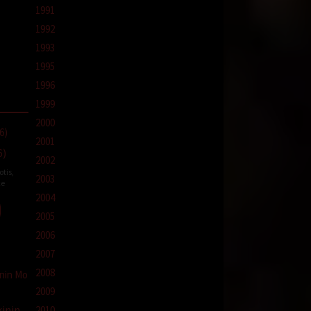
1991
1992
1993
1995
1996
1999
2000
2001
6)
2002
otis
,
2003
e
2004
2005
2006
2007
2008
2009
inin
2010