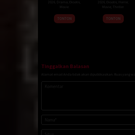
2026
,
Drama
,
Eksotis
,
2026
,
Eksotis
,
Horror
,
Movie
Movie
,
Thriller
TONTON
TONTON
Tinggalkan Balasan
Alamat email Anda tidak akan dipublikasikan.
Ruas yang wa