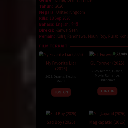
Genre:
Crime
,
Drama
,
Thriller
Tahun:
2020
Negara:
United Kingdom
Rilis:
18 Sep 2020
Bahasa:
English, हिन्दी
Direksi:
Kanwal Sethi
Pemain:
Kulraj Randhawa
,
Mouni Roy
,
Purab Kohl
FILM TERKAIT
26 min
My Favorite Liar
GL Forever (2025)
(2026)
2025
,
Drama
,
Eksotis
,
Movie
,
Romance
,
2026
,
Drama
,
Eksotis
,
Philippines
Movie
21
Mike
TONTON
TONTON
Nov
Nerpiol
2025
Sad Boy (2026)
Magkapatid (2026)