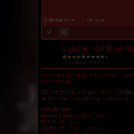
Matikan lampu
Komentar
ST
DS
London Confidenti
2
voting, rata-rata
4.5
dari 10
A spy-thriller set amidst a series of brutal killi
within the ranks.
D21
,
Sobatkeren
,
LayarKaca
,
IndoXXI
,
DutaFilm
Nonton Movie
,
Movie Streaming
,
DramaSubindo
,
Oleh:
dramakor
Diposting pada:
Januari 12, 2021
Dilihat:
246 views
Tagline:
The Chinese Conspiracy