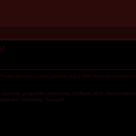
al
ngs of Indian agents in London, and how Uma, a RAW officer, must expose a 
,
LayarIndo
,
juraganfilm
,
dramaserial
,
CGVMovie
,
NS21
,
Nonton Film On
GilaDrakor
,
Inidramaku
,
Tancap88