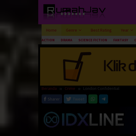
Loncat
ke
konten
Home
Genre
Best Rating
Year
ACTION
DRAMA
SCIENCE FICTION
FANTASY
Beranda
Crime
London Confidential
Sharer
Tweet