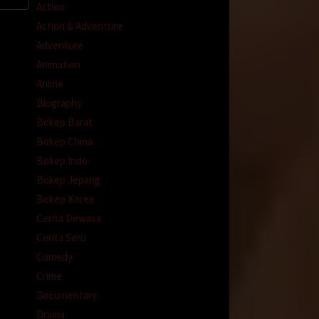
Action
Action & Adventure
Adventure
Animation
Anime
Biography
Bokep Barat
Bokep China
Bokep Indo
Bokep Jepang
Bokep Korea
Cerita Dewasa
Cerita Seru
Comedy
Crime
Documentary
Drama