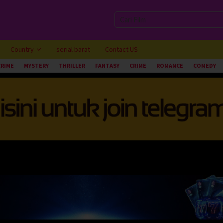
Country
serial barat
Contact US
CRIME
MYSTERY
THRILLER
FANTASY
CRIME
ROMANCE
COMEDY