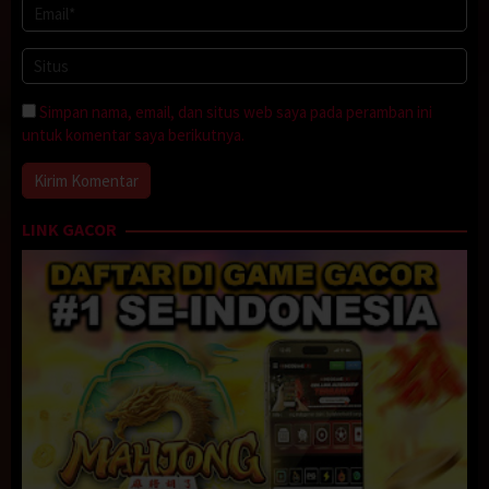
bakal turun hujan lagi deh, Nggun ”, kataku.
“ Iya nih Bang. Oh iya Bang, nanti aku ikut motor abang sampai
halte depan ya Bang ”, pinta Anggun padaku.
“ Okey Nggun ”, jawabku singkat.
Simpan nama, email, dan situs web saya pada peramban ini
Kemudian Anggun segera masuk kedalam kamarnya, tidak lama
untuk komentar saya berikutnya.
kemudian Anggun-pun sudah keluar dengan seragamnya,
“ Wah… kamu terlihat cantik sekali Ya Nggun kalau kamu pakai
seragam itu”, pujiku kepda Anggun.
“ Ah Abang bisa aja Deh, hhe…”, balas Anggun malu-malu sembari
LINK GACOR
mengambil gelas Jusnya yang tadi sudah bercampur dengan Inex.
Tanpa ragu Anggun-pun meminumnya sampai habis tanpa ada
rasa curiga sedikitpuun.
“ Kena lu sama Gue ” ucap dalam hatiku.