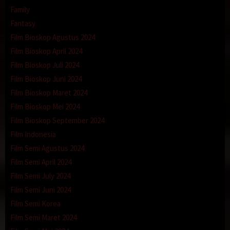
Family
Fantasy
Film Bioskop Agustus 2024
Film Bioskop April 2024
Film Bioskop Juli 2024
Film Bioskop Juni 2024
Film Bioskop Maret 2024
Film Bioskop Mei 2024
Film Bioskop September 2024
Film Indonesia
Sebenaranya dalam benakku bersorak ( mantap cuy, gue dapet
Film Semi Agustus 2024
perawan ),
“ Makasih ya Bang, pelan-pelan Bang yah masukin titit abang ke
Film Semi April 2024
Vagina aku ”, pinta nya padaku.
Film Semi July 2024
“ Iya Anggun sayang”, jawabku singkat.
Film Semi Juni 2024
Sembari mengarahkan kepala Penisku yang bulat besar ke lubang
Film Semi Korea
Vaginanya, dengan perlahan kudorong Penisku. Sedikit demi
Film Semi Maret 2024
sedikit, walaupun agak susah karena vagina masih perawan dan