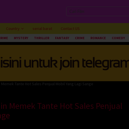
Country
serial barat
Contact US
CRIME
MYSTERY
THRILLER
FANTASY
CRIME
ROMANCE
COMEDY
 Memek Tante Hot Sales Penjual Mobil Yang Lagi Sange
in Memek Tante Hot Sales Penjual
nge