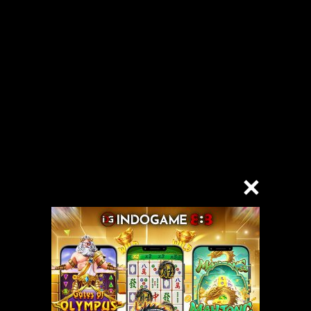
ang wanita menjawab di ujung telepon.
sih cukup, walaupun aku harus menjual motorku dulu. Tetapi akupun berp
n untuk melihat mobilnya terlebih dahulu.
rjanji untuk datang ke sana sore ini sehabis kuliah. Deposit Via Pulsa
i alamat yang dimaksud.
tik membuka pintu.
ungkin sekitar 35 tahunan, dengan kulit yang putih bersih, dan badan ya