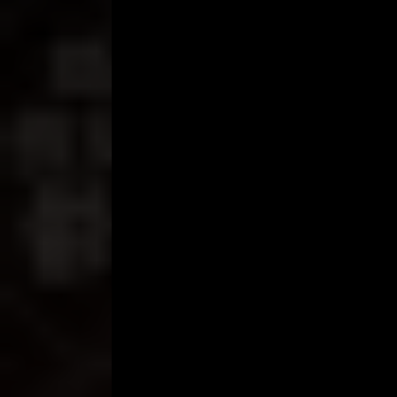
“Oh begitu..” jawabku.
Kemudian tante Sonya tampak melihatku dengan pa
duduk sambil menumpangkan kakinya, sehingga rok
“Anaknya berapa tante. Terus suami tante kerja 
“Anakku satu. Masih SD. Suamiku sudah nggak ada.
“Waduh.. Maaf ya tante”
“Nggak apa kok Wan.. Kamu sendiri sudah punya p
“Sudah, tante”
“Cantik ya?”
“Cantik dong tante..” jawabku lagi.
Duh, aku makin rikuh dibuatnya. Kok pembicaraann
“Cantik mana sama tante..” katanya sambil tanga