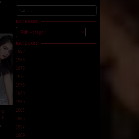
 sering
a
Cari
untuk:
k malu
KATEGORI
 di
Kategori
.
KATEGORI
a aku
1952
1966
an
1972
1975
1976
1978
1980
h. Kami
akan
1985
Aku
ni
1986
aktu
a
1987
1989