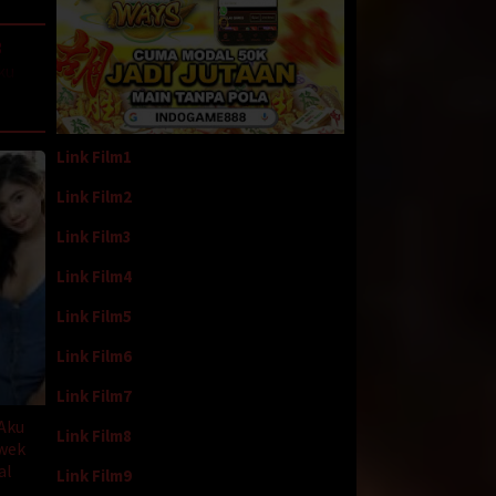
3
aku
angkan
Link Film1
Link Film2
tahan
Link Film3
r tidak
Link Film4
akan
Link Film5
 dll.
Link Film6
ahaan
Link Film7
man
 Aku
Link Film8
wek
al
 dia
Link Film9