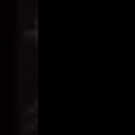
Payudaranya yang tampak penuh di balik baju “y
kecantikannya, aku bisa bilang kalau si ibu ini 80% 
“Saya Iwan yang tadi siang telepon ingin melihat m
“Oh.. Ya silakan masuk.”
Akupun masuk ke dalam rumahnya.
“Tunggu sebentar ya Wan. Mobilnya masih dipakai