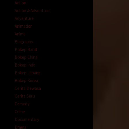
Action
n
Action & Adventure
Adventure
Animation
Anime
Biography
Bokep Barat
Bokep China
Bokep Indo
Bokep Jepang
Bokep Korea
Cerita Dewasa
Cerita Seru
Comedy
Crime
Documentary
Drama