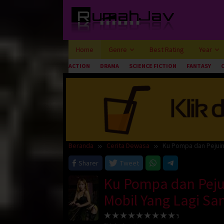
Loncat
ke
konten
Home
Genre
Best Rating
Year
ACTION
DRAMA
SCIENCE FICTION
FANTASY
Beranda
Cerita Dewasa
Ku Pompa dan Pejuin
Sharer
Tweet
Ku Pompa dan Peju
Mobil Yang Lagi Sa