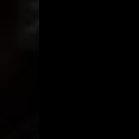
“Ah.. Nggak usah ngerepotin.. Apa saja deh Bu”
Aku pun kemudian duduk di ruang tamu. Tak lama s
“Kamu masih kuliah ya,” tanyanya setelah duduk 
“Iya Bu.. Hampir selesai sih “
“Ayo diminum.. Beruntung ya kamu.. Dibelikan mobil
Kuteguk sirup pemberian si ibu. Enak sekali rasa
“Oh.. Ini saya beli dari usaha saya sendiri, Bu. M
“Wah.. Hebat kamu kalau gitu. Memang usaha apa ko
“Yah usaha kecil-kecilan lah” jawabku seadanya.
“Ngomong-ngomong mobilnya kenapa dijual Bu?”
“Aduh kamu ini ba Bu ba Bu dari tadi. Saya kan belu
“Mobilnya akan saya jual karena mau beli yang tah