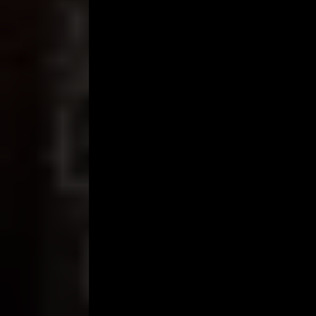
“Ya betul… mobil saya memang dijual”. Suara seor
“Harganya berapa Bu?”
“Seratus delapan belas juta”
“Kok mahal sih Bu?”
“Kondisinya bagus lho.. Semuanya full orisinil”
Dengan cepat kukalkulasi danaku. Wah.. Untung ma
siapa tahu harganya masih bisa ditawar. Kuputuska
“Alamatnya dimana Bu?”
Dia pun kemudian memberikan alamatnya, dan aku be
Setelah mencari beberapa lama, sampai juga aku d
“Selamat sore” sapaku ketika seorang wanita can
“Oh sore..” jawabnya.
Aku tertegun melihat kecantikan si ibu. Usianya m
seksi.