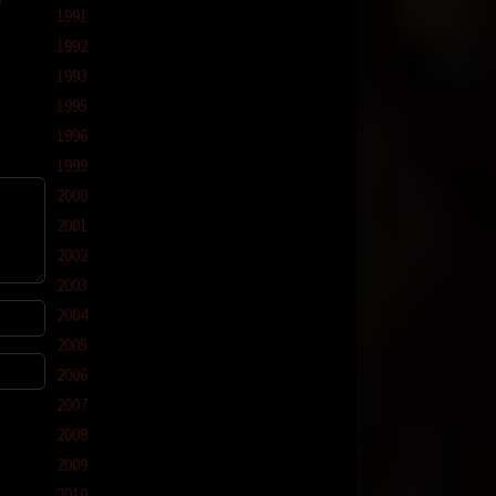
1991
leh
ku
1992
1993
1995
1996
1999
2000
2001
m
2002
2003
2004
ega dan
2005
2006
khirnya
2007
2008
pon si
2009
2010