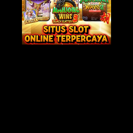
ou can see” menambah kecantikannya. Agar pembaca dapat membayangka
mirip dengan Sally Margaretha, bintang film itu.
obil ibu”
 sebentar menjemput anakku les. Mau minum apa?”