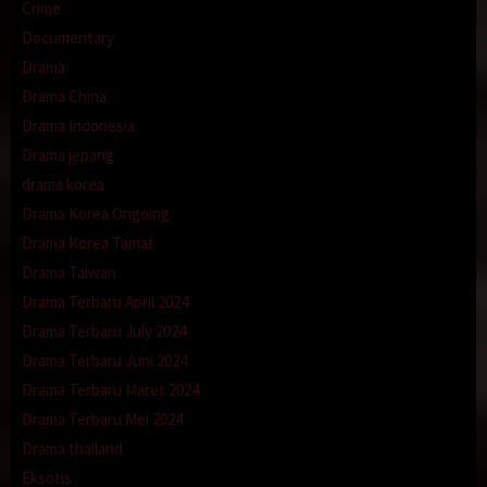
Crime
Documentary
139.99.33.222
159.65.7.78
164.68.127.15
185.63.253.200
194.67.196.93
204.48.22.58
207.180.200.30
aigodrama
Drama
ayononton
bioskopgue
cekih21
dutafilm
film18
Drama China
hakamovie
idxx1
itubokep
kawan21
klikbioskop
Drama Indonesia
Kocakannya Semakin Terasa Dan Aku Semakin Mendesah
Hebat
Drama jepang
Layarindo
layarkaca71
lebahmovie
nontonsantuy
drama korea
rebahan21
semi lokal
sukacrot
xbokep
xpanas
Drama Korea Ongoing
Drama Korea Tamat
Drama Taiwan
Drama Terbaru April 2024
Drama Terbaru July 2024
Drama Terbaru Juni 2024
Drama Terbaru Maret 2024
Drama Terbaru Mei 2024
Drama thailand
Eksotis