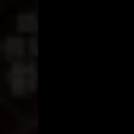
sedikit ke atas.
“Terus sayang..” Steven tak tahan lagi menunggu 
perlahan. Sambil mendesah..”mmhhmm..ehmm..” Kuse
“Aghh..”.. kurasakan kemaluanku sudah basah. Sem
“Kasih Liat dong sayang..” Steven memohon supaya
“Sabar dong, Steve..” sambil jariku kumasukan ke 
”AGGgghh..” oh nikmatnya.. tangan kiriku semaki
Bergoyg ke sana kemari.
Akhirnya kubuka g-stringku. Kuturunkan perlahan. 
”Bukain dong, Steve..” dgn cepat ditariknya g-stri
“Ngga tahan ya..” kerlingku lagi.
Kubuka pahaku lebar-lebar. Biar Steven bisa melih
“Aaagghh..nikmat..” maju mundur.. pelan-pelan. Kun
jari.
“Aghh.. ” kugoygkan badanku.
Ketika jariku keluar, kuarahkan badanku ke jari. 