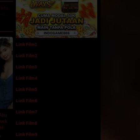
 kita
 kita
an
Link Film1
jakku
Link Film2
a
Link Film3
a
Link Film4
t
Link Film5
ihat
Link Film6
Link Film7
di
 Aku
wek
Link Film8
al
g sudah
Link Film9
a