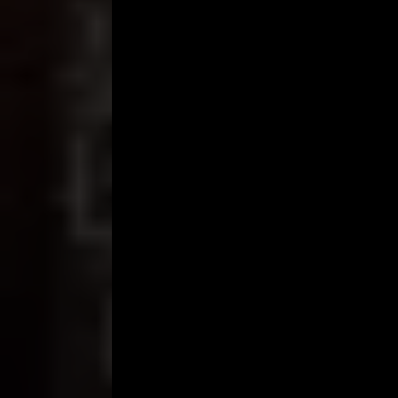
mengusap-usap rambutku. Perutnya pun tak lepas d
“Loe pintar ya..” bisiknya tertahan.
Sampai ke bawah perut. Masih ada celana panjang 
segera terlepaskan. aku lirik Steven, dan matan
“Ngga, ah.. sabar dong..” aku lanjutkan lagi kecupa
Aku kecup tonjolan itu. Cup..cup..cup.. aku ters
“Tunggu ya.. aku pingin kecup dari luar dulu.” aku 
“Linda nakal ya.. buka dong, sayang. aku ngga taha
Akhirnya kubuka ikat pinggangnya. Dan resletingn
panjangnya. Terpikir lagi keinginan untuk mengga
itu.
Ahh.. kaloe mau jujur, aku juga sudah tak tahan me
masukan tonjolan itu ke mulutku. Kukulum perlaha
“Linda.. buka sayang, bukaa..”Aku buka juga akhirny
Dgn tak sabar kupegang gagang besar itu. aku us