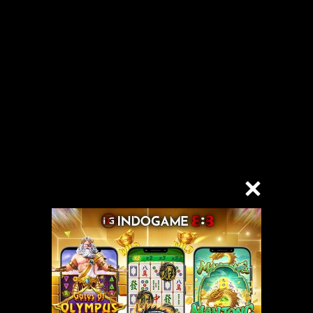
ari jilatanku.
yg menutup gerakan-gerakan tak karuan dibaliknya. Ada onggokan yg ing
ya memintaku untuk membebaskan. aku menggeleng nakal..
nku.
enyum lebar, sewaktu kulihat matanya memohon dgn sangat.
kecup lagi. aku masukan tonjolan itu di mulutku.
n, nih”
ya. Kulirik lagi, matanya sudah semakin memohon. Akhirnya kubuka celan
nggunya. Kubiarkan CD nya. Kukecup lagi tonjolannya yg sudah semakin 
lihatnya. Ingin kutelan rasanya. Tapi aku ingin mengganggunya juga.. hehe
n. Ahh.. gerakannya semakin tak karuan.
a. WOW.. besaarr sekalii.. aku tak percaya mataku.
ap-usap.