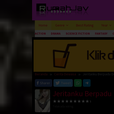
Loncat
ke
konten
Home
Genre
Best Rating
Year
ACTION
DRAMA
SCIENCE FICTION
FANTASY
Beranda
Cerita Dewasa
Jeritanku Berpadu D
Sharer
Tweet
Jeritanku Berpadu 
Tidak ada voting