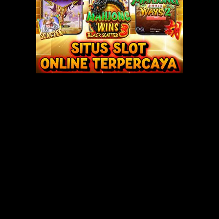
t pinggirannya. Dari atas ke bawah, aku balik lagi dari bawah ke atas. Ses
. Membuat gerakan nakal. Semakin cepat, seirama kocokan tanganku yg ju
ku sedot seperti makan es krim. Sesekali lidahku bermain di belahannya
Kubuka bra ku. Biar gerakanku semakin lepas. Kusentuh payudaraku dgn
gi dadaku. Melingkari bongkahanku dan putingku. Yg kiri.. yg kanan.. ahh
h dalam. Hampir menyentuh ujung mulutku. Aghh.. sedapnya. Aku sedoott l
ana. Kuempot sampe terdengar suaraku sendiri.
rus sayang..” erangnya.
cok perlahan, perlahan dan akhirnya lebih cepat. Matanya terpejam menaha
sekarang. Hehe.. dasar cowok. Aku mau kerjain lagi ahh..Kulepas gagangnya