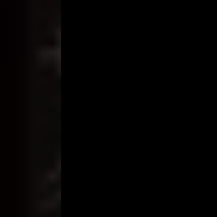
“Suka sayang?” tanya Steven.
“Suka banget. Punyamu besar banget!! Aku jilat-jila
kurasakan gerakannya yg semakin tak henti.
“Enakk sayangg.. teruuss..” pintanya.
Kujilat belahannya. Lidahku bermain-main di sana
semakin cepat. aku masukan kepalanya ke mulutku. 
“Aghh.. enakk..”
Aku semakin menjadi-jadi mendengar erangannya. 
kemaluannya. Kuputar-putar kemaluannya mengelilin
enaknya. Kumasukan lagi ke mulutku, kali ini lebi
lama.
“srrpp.. srpp..” kumainkan juga lidahku di dalam s
“Aghh.. enak sayang. Enak banget. Loe pinterr.. te
Kulepas lagi.. kali ini tanganku yg bermain. Kuko
gejolak yg ada. Kutahu.. pasti dia tak mau keluar 
Steven terkaget-kaget.