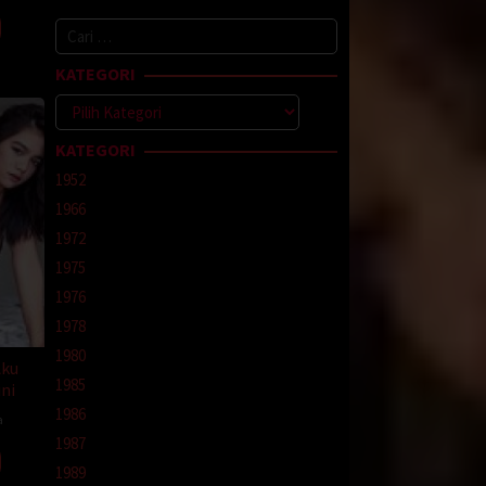
Cari
empat
untuk:
KATEGORI
Kategori
KATEGORI
as kaki
1952
1966
1972
a
1975
1976
1978
t di
u.
1980
Aku
upun
1985
ni
1986
a
inya
1987
1989