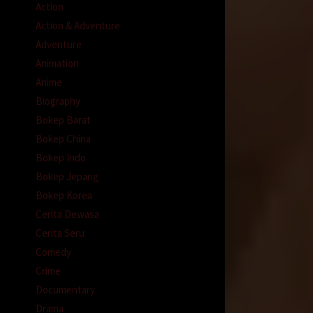
Action
Action & Adventure
ekali
Adventure
Animation
Anime
Biography
ga
Bokep Barat
.
Bokep China
Bokep Indo
Bokep Jepang
..
Bokep Korea
ebih
Cerita Dewasa
Cerita Seru
Comedy
Crime
n
Documentary
.
Drama