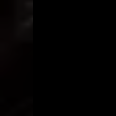
“Kok udahan, sayang. aku belum puas nih..”
Aku cuma tersernyum. aku kecup bibirnya dan mem
tubuhku di hadapannya.
“Mainkan kemaluanmu, Steve.. kocok-kocok sendir
” Dia mengerti maksudku. aku memang suka bangee
tanganku bergerilya di tubuhku. Tangan kiri dan ka
telunjuk tangan kananku dgn memasukkan ke mul
Kubuka mataku, ingin kuLiat apa yg sedang Steve
kocoknya terus gagangnya. Bikin aku semakin tera
Kunikmati getaran yg ada.
“Ehmm..mhhmm..achhhhhhh… ” sambil mendesah-des
sambil kulirik Steven dgn lirikan nakal.
“Loe nakal, yaa..” sahut Steven sambil mengocok 
Matanya memancarkan kesenangan sekaligus, kelapar
“Uuughh.. ” erangku menahan sensasi. Kemudian t