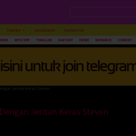
Country
serial barat
Contact US
CRIME
MYSTERY
THRILLER
FANTASY
CRIME
ROMANCE
COMEDY
engan Jeritan Keras Steven
Dengan Jeritan Keras Steven