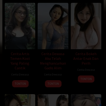
melayang entah kemana. “Ngelamun aja lo, kangen bini ya?’’, tegur
Bejo, rekan sesama tukang ojek tempat kami bersama mangkal.
Aku hanya membalas dengan senyuman. “ Bu…kopi satu,’’ ujarnya
kepada pemilik warung. “Catur , Den?” ujarnya.”halah…bosen, dari
pagi main sama si Ujang, entar situ kalah lagi”, Bejo hanya nyengir
mendengar jawabanku. Siang ini memang pikiranku tengah galau,
mengenang peristiwa tadi malam dan pagi hari ini.
Aku tinggal menumpang mertua di sebuah rumah sederhana di
kampung perbatasan jakarta. Kami berasal dari keluarga dengan
ekonomi pas-pasan. Isteriku terpaksa menjadi TKI di Arab Saudi
Cerita Artis
Cerita Dewasa
Cerita Bokeh
untuk memperbaiki keadaan.
Temen Kost
Aku Telah
Antar Enak Dan
Motor kreditan yang aku pakai untuk mengojek ini juga hasil jerih
Yang Paling
Menghancurkan
Perih
payahnya.Kondisi mertua juga sama saja, ayah isteriku adalah
Cantik
Gadis Alim
tukang bangunan yang lebih sering keliling dari satu proyek ke
Cerita Dewasa
proyek lain daripada dirumahnya sendiri, kadang berbulan-bulan
Cerita Dewasa
Cerita Dewasa
tidak pulang. Bapak, demikian aku memanggilnya, dulu sangat
TONTON
TONTON
TONTON
keras menolak pernikahan kami, ya wajar, sudah susah kok dapat
mantu yang juga susah. Sementara ibu mertua kebalikannya, ia
sosok ibu yang lembut dan baik hati. Mau bagaimana lagi kalau
memang sudah jodohnya. Dulu aku sempat bekerja di pabrik
sebelum akhirnya bangkrut dan aku kena PHK. Pernikahan kami