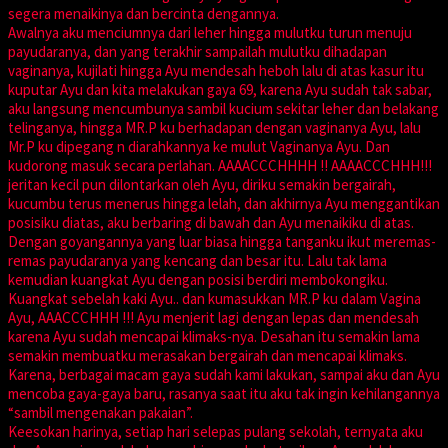
segera menaikinya dan bercinta dengannya.
Awalnya aku menciumnya dari leher hingga mulutku turun menuju
payudaranya, dan yang terakhir sampailah mulutku dihadapan
vaginanya, kujilati hingga Ayu mendesah heboh lalu di atas kasur itu
kuputar Ayu dan kita melakukan gaya 69, karena Ayu sudah tak sabar,
aku langsung mencumbunya sambil kucium sekitar leher dan belakang
telinganya, hingga MR.P ku berhadapan dengan vaginanya Ayu, lalu
Mr.P ku dipegang n diarahkannya ke mulut Vaginanya Ayu. Dan
kudorong masuk secara perlahan. AAAACCCHHHH !! AAAACCCHHH!!!
jeritan kecil pun dilontarkan oleh Ayu, diriku semakin bergairah,
kucumbu terus menerus hingga lelah, dan akhirnya Ayu menggantikan
posisiku diatas, aku berbaring di bawah dan Ayu menaikiku di atas.
Dengan goyangannya yang luar biasa hingga tanganku ikut meremas-
remas payudaranya yang kencang dan besar itu. Lalu tak lama
kemudian kuangkat Ayu dengan posisi berdiri membokongiku.
Kuangkat sebelah kaki Ayu.. dan kumasukkan MR.P ku dalam Vagina
Ayu, AAACCCHHH !!! Ayu menjerit lagi dengan lepas dan mendesah
karena Ayu sudah mencapai klimaks-nya. Desahan itu semakin lama
semakin membuatku merasakan bergairah dan mencapai klimaks.
Karena, berbagai macam gaya sudah kami lakukan, sampai aku dan Ayu
mencoba gaya-gaya baru, rasanya saat itu aku tak ingin kehilangannya
“sambil mengenakan pakaian”.
Keesokan harinya, setiap hari selepas pulang sekolah, ternyata aku