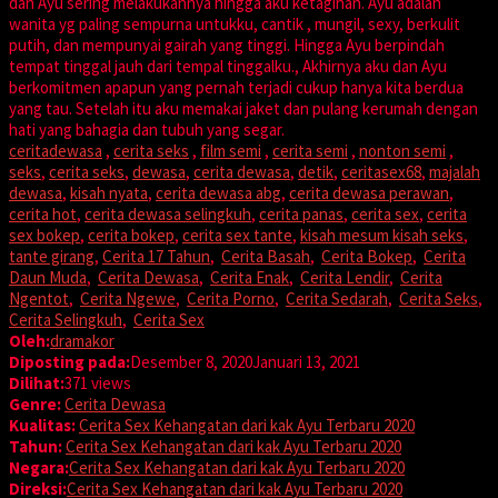
dan Ayu sering melakukannya hingga aku ketagihan. Ayu adalah
wanita yg paling sempurna untukku, cantik , mungil, sexy, berkulit
putih, dan mempunyai gairah yang tinggi. Hingga Ayu berpindah
tempat tinggal jauh dari tempal tinggalku., Akhirnya aku dan Ayu
berkomitmen apapun yang pernah terjadi cukup hanya kita berdua
yang tau. Setelah itu aku memakai jaket dan pulang kerumah dengan
hati yang bahagia dan tubuh yang segar.
ceritadewasa
,
cerita seks
,
film semi
,
cerita semi
,
nonton semi
,
seks
,
cerita seks
,
dewasa
,
cerita dewasa
,
detik
,
ceritasex68
,
majalah
dewasa
,
kisah nyata
,
cerita dewasa abg
,
cerita dewasa perawan
,
cerita hot
,
cerita dewasa selingkuh
,
cerita panas
,
cerita sex
,
cerita
sex bokep
,
cerita bokep
,
cerita sex tante
,
kisah mesum kisah seks
,
tante girang
,
Cerita 17 Tahun
,
Cerita Basah
,
Cerita Bokep
,
Cerita
Daun Muda
,
Cerita Dewasa
,
Cerita Enak
,
Cerita Lendir
,
Cerita
Ngentot
,
Cerita Ngewe
,
Cerita Porno
,
Cerita Sedarah
,
Cerita Seks
,
Cerita Selingkuh
,
Cerita Sex
Oleh:
dramakor
Diposting pada:
Desember 8, 2020
Januari 13, 2021
Dilihat:
371 views
Genre:
Cerita Dewasa
Kualitas:
Cerita Sex Kehangatan dari kak Ayu Terbaru 2020
Tahun:
Cerita Sex Kehangatan dari kak Ayu Terbaru 2020
Negara:
Cerita Sex Kehangatan dari kak Ayu Terbaru 2020
Direksi:
Cerita Sex Kehangatan dari kak Ayu Terbaru 2020