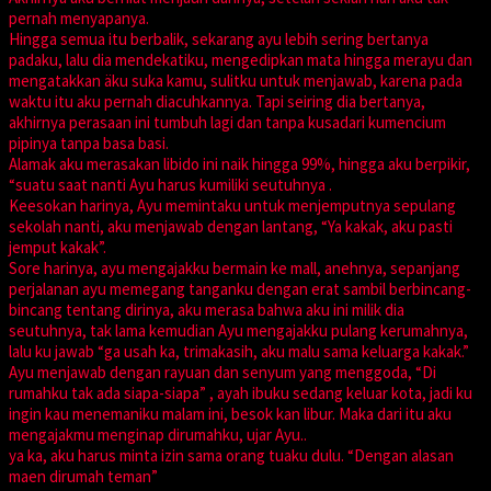
pernah menyapanya.
Hingga semua itu berbalik, sekarang ayu lebih sering bertanya
padaku, lalu dia mendekatiku, mengedipkan mata hingga merayu dan
mengatakkan äku suka kamu, sulitku untuk menjawab, karena pada
waktu itu aku pernah diacuhkannya. Tapi seiring dia bertanya,
akhirnya perasaan ini tumbuh lagi dan tanpa kusadari kumencium
pipinya tanpa basa basi.
Alamak aku merasakan libido ini naik hingga 99%, hingga aku berpikir,
“suatu saat nanti Ayu harus kumiliki seutuhnya .
Keesokan harinya, Ayu memintaku untuk menjemputnya sepulang
sekolah nanti, aku menjawab dengan lantang, “Ya kakak, aku pasti
jemput kakak”.
Sore harinya, ayu mengajakku bermain ke mall, anehnya, sepanjang
perjalanan ayu memegang tanganku dengan erat sambil berbincang-
bincang tentang dirinya, aku merasa bahwa aku ini milik dia
seutuhnya, tak lama kemudian Ayu mengajakku pulang kerumahnya,
lalu ku jawab “ga usah ka, trimakasih, aku malu sama keluarga kakak.”
Ayu menjawab dengan rayuan dan senyum yang menggoda, “Di
rumahku tak ada siapa-siapa” , ayah ibuku sedang keluar kota, jadi ku
ingin kau menemaniku malam ini, besok kan libur. Maka dari itu aku
mengajakmu menginap dirumahku, ujar Ayu..
ya ka, aku harus minta izin sama orang tuaku dulu. “Dengan alasan
maen dirumah teman”