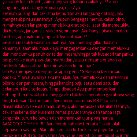
ya sudah kalau boleh, kamu langsung kabarin kakak ya ?? atau
langsung aja datang kerumah ya, ujar Ayu.
setelah pulang dan tak lama kemudian aku langsung datang, lalu
mengetuk pintu rumahnya.. Ayupun bergegas membukakan pintu
rumahnya dan langsung memelukku erat sekali. saat dia memelukku
dia berbisik, jangan sia-siakan semuanya!. Aku hanya bisa diam dan
berfikir, apa maksud yang tadi Ayu katakan.??
Setelah masuk kedalam rumahnya, Ayu memanggilku didalam
kamarnya, saat aku masuk ayu mengagetkanku dengan memelukku
dan menciumku penuh cinta dan mesra,hingga tak kusadari tanganku
bergerak ke arah payudaranya/dadanya lalu dengan perlahan ku
berbisik “akan kubuat kau merasakan keindahan”.
lalu Ayu menjawab dengan tatapan genit “Seberapa berani kau
padaku ?” awal awalnya aku malu,lalu Ayu memelukku dan mencium
bibirku dengan mesra, hingga kancing baju satu demi satu dan
celanapun ikut terlepas. Tanpa disadari Ayu pun memberikan
kehangatan di waktu itu, hingga aku tak bisa menahan gairahnya yang
begitu besar. Dari pertama Ayu meremas-remas MR.P ku, lalu
dimasukkannya ke dalam mulut Ayu, aku merasakan kenikmatannya,
tak lama kemudian kuremas remas payudaranya dan tanpa ragu
tanganku turun ke bawah dan memainkan ujung vaginanya.
AAACCCCCCHHHH !!!!! Ayu mendesah dan berkata “lakukanlah
sepuasmu sayang. Pikiranku semakin kotor karena payudara yang
berukuran 36B itu dan vagina Ayu yang sempit itu membuatku ingin