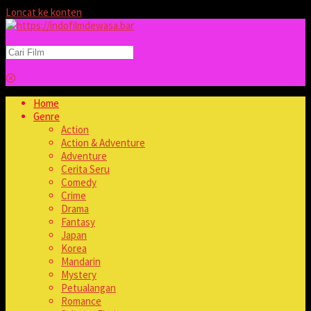
Loncat ke konten
Home
Genre
Action
Action & Adventure
Adventure
Cerita Seru
Comedy
Crime
Drama
Fantasy
Japan
Korea
Mandarin
Mystery
Petualangan
Romance