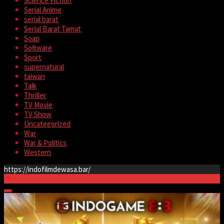
Science Fiction
Serial Anime
serial barat
Serial Barat Tamat
Soap
Software
Sport
supernatural
taiwan
Talk
Thriller
TV Movie
TV Show
Uncategorized
War
War & Politics
Western
https://indofilmdewasa.bar/