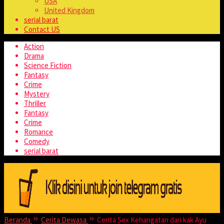
USA
United Kingdom
serial barat
Contact US
Action
Drama
Science Fiction
Fantasy
Crime
Mystery
Thriller
Fantasy
Crime
Romance
Comedy
serial barat
Beranda
Cerita Dewasa
Cerita Sex Kehangatan dari kak Ayu