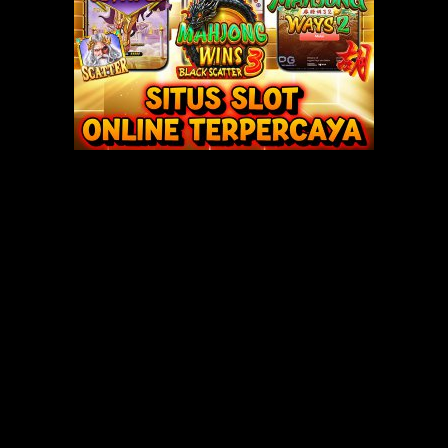
” Mas Bajas terlihat bersinar melihat tubuh seksi saya. Sebenarnya
rena saya sangat cemas, saya menerkam Mas Bagas.
 terpesona melihat tubuh telanjang Mas Bajas dari dekat. Tubuhnya aga
uat jantungku berdetak. Entah mengapa, jika saya membayangkan bentu
itu membuat darah saya mengalir.
ggu persetujuannya, saya segera mencampur penisnya yang panjang,
lihat di BF.
tu bagus untuk menghisap penis. Saya mencubit penisnya dengan susu da
isa menahan nafsu. Dia mendorong tubuh tiruanku ke punggungnya dan
. Tangannya tidak tinggal diam saat berusaha memeras kelapa gading.
r merasakan sensasi luar biasa. Setelah beberapa saat, mulutnya mengh
ngan penuh semangat.
bar taman hiburan, tetapi tanganku menekan kepalanya untuk membuat
. Tangannya yang subur terbuka, lalu membuka vaginaku lebar-lebar sehi
 diseka sambil menggigit atau mengisap dengan paksa.