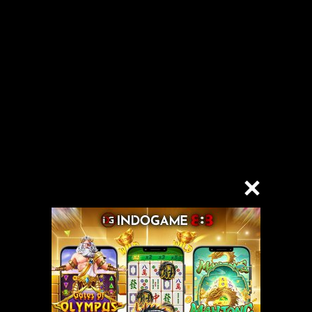
an yang menarik, Mas Bagas di depan TV menonton film porno sambil
iri. Wow … kakinya terlihat sangat kuat. Aku pura-pura batuk dan kemu
Bajas tampak terkejut mendengar batukku dan kemudian dengan cepat
ga itu tidak bisa menyembunyikan pembengkakan tongkat itu.
lu ingin mematikan vcd player. ”
 tonton saja bersama!” Saya berkata, meregangkan nada pepaya Bangkok 
n.
ngan jadi memekku berangkat dengan indah.
a bertanya.
 terkejut ketika saya mendengar pertanyaan saya, karena pada saat itu
a semakin memanaskan tindakan saya, dan saya sengaja membuka kaki sa
ya dengan kami, jadi ada apa … Tidak apa-apa, rahasianya sudah bangun
i nyonya vagina yang paling indah?”
 membuka baju saya sampai payudara saya montok dan tubuh saya telanja