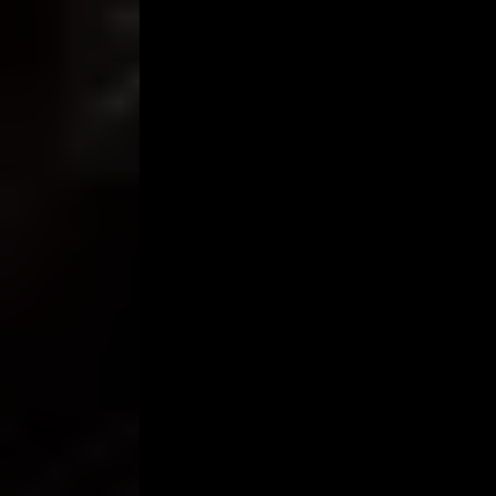
“Yesh .. eh .. mas enak … kalau begitu!” Teriak.
“Slurp Slurp, kamu punya vagina MMH yang benar-
Mas Pagas menjilat vaginaku sampai aku akhirnya t
“Mas … ayolah … masukkan penismu … aku tidak 
Mas Pajas kemudian mengambil posisi 1/2 dan deng
kaki saya bersedia menerima serangan rudal. Masu
“Sakitnya sangat lambat ..” Meskipun dia basah, v
“Au … ini menyakitkan” Mas Bagas tampaknya se
Kemudian dengan goyangan yang kuat roket itu 
bawah.
“Au … sakit …” Pantatku naik kesakitan. Aku meras
merasakan kenikmatan bercinta. Sesaat kemudian
Aku menangis kesakitan, “Jrebb! Jrebb! Jrubb!
“Oh .. lebih keras dan lebih cepat” teriakan kesa
semangat hasrat kita. Tapi Mas Pajas mengeluark
mendorongnya di punggungnya. Aku berguling di a
menggantungkan tongkat bazoka di mimmu.
“Jrebb … Ooh … aku berteriak lega, dan kemudi