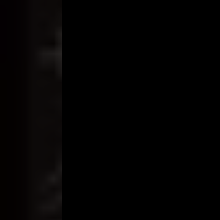
“Aano .. lebih anggun dan kencangkan payudaramu!
membuatku lebih mengasyikkan.
“Sekarang saatnya untuk melihat Mas Bajas!” Ka
Dia melepas semua pakaiannya dan telanjang. Saya
tapi seksi. Penisnya meregang keras untuk memb
burung jantan, saya merasa jijik, tetapi sekarang 
“Terlalu besar! Akan kuambil, Mas!” Tanpa menun
menghapusnya dan mengisapnya seperti yang saya 
“Slurp Slurp Slurpmmh! Slurp Slurp Slurp mmh.” I
menggosoknya, oke! Akhirnya, Mas Bagas tidak b
kemudian mengenakanku dengan ciuman yang keras
“Ah MMH .. yosh uuh .. enak enak” Aku benar-bena
mimpi saya sementara dia terkadang merokok de
“Aku menikmati kebahagiaan! Ouw!” Dia menggam
menyedot mimpiku.
Setelah beberapa saat lidahnya jatuh ke vaginaku
klitorisnya menonjol dan kemudian dengan lembut