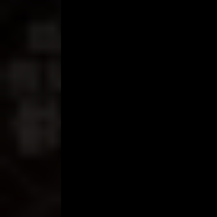
dari pinggul.
“Aduh … kemaluanmu benar-benar sangat bagus, s
“Uggh … ya … uuh … auwww .. penismu juga cantik
yang sangat cepat.
Saya merasa semakin terbang. Ketika aku berteriak
merasa bahwa semua sel tubuhku terkumpul menja
sampai Mas Bagas merasa sesak karena susu lembu
“Apakah kamu sayangku? Nah sekarang giliranku!”
“elektroda”. Aku berlutut di depannya dengan lut
aku sangat tidak sabar, semakin cepat, dan kada
“Crupp .. membenci … mmh ..” “Oh yeah … kocok 
dan bola basket yang tergantung di dada saya. Sa
“Krupp Krupp Kraut!” Oh ya … kalau begitu sayang
Semakin cepat semakin cepat, semakin cepat, kem
sehingga ia membenamkan rambut saya di wajah d
semua gula sampai menjadi licin, dan kemudian men
kami berdua pincang di karpet dengan tubuh telan
cuddle tumbuh dengan tubuh telanjang kami. Itu