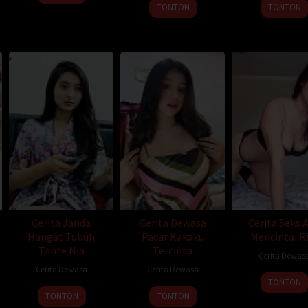
erpanjang dengan mengidam. Setelah beberapa saat, pria itu menjilat vagin
TONTON
TONTON
tnya menyalakan seorang gadis yang menghisap penis pria yang ereksi. Set
lah itu pria itu memasukkan penisnya ke dalam vagina para gadis Kaukas
laki itu segera mengeluarkan roket dari vagina dan kemudian melempar
luar. Saya sendirian saat menonton tanpa menyadari bahwa baju saya ti
 melepaskan dadaku yang kebetulan aku gantung di depanku. Kuelus-Stus s
angat enak. Apalagi kalau putingnya ada wow !! Celana saya terpeleset 
na dalam saya dan saya langsung menggosok klitoris. Sensasi! Semakin lam
 menggosok klitorisnya sementara yang lain sibuk meremas payudaraku
asa. Saya berbaring di karpet. Tiba-tiba, bel pintu berdering. Tentu saj
Setelah itu Anda mematikan pemutar vcd tanpa melepas kaset. “Ini buruk!”
agi?”. Aku buru-buru membuka pintu, ternyata di depan pintu berdiri seor
 dari Bandung.
Cerita Janda
Cerita Dewasa
Cerita Seks 
ow, aku pergi ke Jakarta pagi ini. Bukankah kamu memanggil Mas Bagas d
Hangat Tubuh
Pacar Kakaku
Mencintai Ri
Tante Nia
Tercinta
Cerita Dewas
kejutan itu, jadi aku mengejutkan diriku sendiri.”
Cerita Dewasa
Cerita Dewasa
in kembali,” ia menyarankan tawaran.
TONTON
TONTON
TONTON
am, saya dikejutkan oleh Mas Bajas. Mas Bajas setuju dengan proposal s