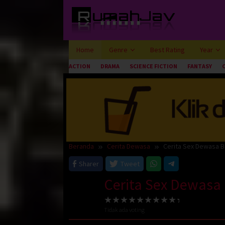
Loncat
ke
konten
Home
Genre
Best Rating
Year
ACTION
DRAMA
SCIENCE FICTION
FANTASY
Beranda
Cerita Dewasa
Cerita Sex Dewasa B
Sharer
Tweet
Cerita Sex Dewasa
Tidak ada voting