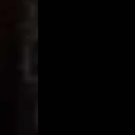
Datang ke ruang tamu, gelar !! Saya melihat adeg
melepaskan penisnya dan memperbaiki dirinya send
bagiku tertidur, aku mendekati Mas Bagas. Mas 
memasukkan penisnya ke tangga lagi, tetapi tang
“Eh, Mesa, aku belum tidur?” Bagas tampak asin, la
“Ya, Mas, ini panas, kamu tidak perlu membunuh,
“Oh ya. Kami juga duduk di karpet sambil menonto
Saya telah mengambil sikap yang sangat berpoto
“Mas, bagaimana perasaanmu seks?” Tiba-tiba say
“Ah, bagaimana kamu tahu tentang itu?” Mas Bajas
matanya sibuk mencuri sekilas tentang saya. Say
sampai vagina saya menjadi lebih jelas.
“Kamu tidak butuh itu! Aku tidak memandang Nyon
“Oh ya? Ini .. Ini enak.” Red Mas Bagas di Ighazi.
Saya melanjutkan, Saudaraku, di mana saya memilik
“AA Pagusan.”
“Lalu apakah payudaranya montok?” Kali ini saya
tanpa kain.