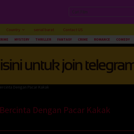
Country
serial barat
Contact US
CRIME
MYSTERY
THRILLER
FANTASY
CRIME
ROMANCE
COMEDY
ercinta Dengan Pacar Kakak
 Bercinta Dengan Pacar Kakak