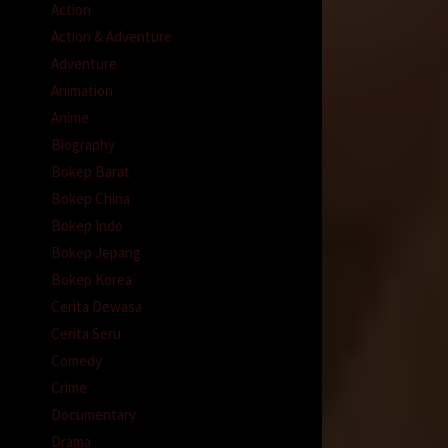
Action
Action & Adventure
Adventure
Animation
Anime
k kurus
Biography
k
Bokep Barat
Bokep China
Bokep Indo
n
Bokep Jepang
Bokep Korea
Cerita Dewasa
apus
Cerita Seru
Comedy
nya
Crime
Documentary
ngga
Drama