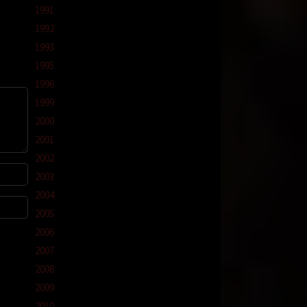
rtinya
1991
1992
an
1993
asas
1995
1996
1999
2000
2001
2002
n
2003
i
nyum
2004
a saya
2005
2006
saat
2007
dari
2008
an
2009
2010