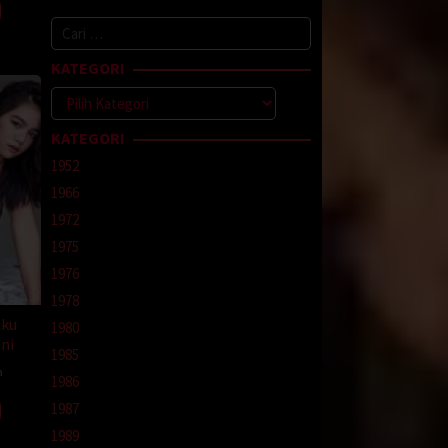
anya,
elah
Cari
ia awal
untuk:
KATEGORI
Kategori
kannya
dak
KATEGORI
endiri
hingga
1952
a saya
1966
1972
a saya
1975
 “Siapa
1976
ang
1978
Aku
1980
ulu?”
ni
1985
a
1986
1987
aya.
1989