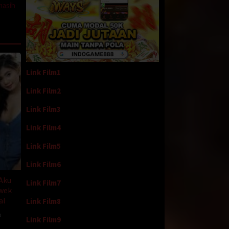
masih
h
an saya
mping
Link Film1
ng
Link Film2
Link Film3
Link Film4
ihkan
ata
Link Film5
Link Film6
an apa
ya,
 Aku
Link Film7
n, ia
wek
al
Link Film8
a
um
Link Film9