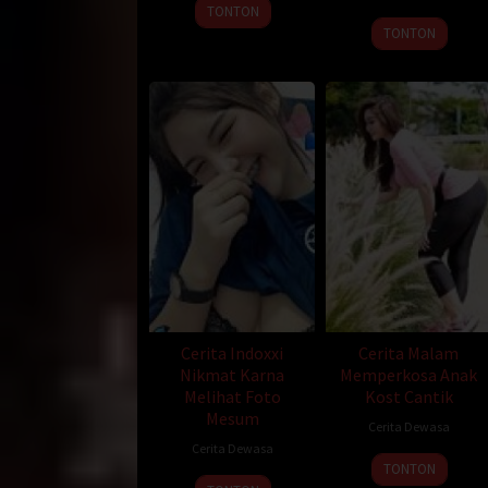
lehernya, lalu ke payudara. Gadis itu terlihat dip
TONTON
terutama di klitoris. Gadis itu mengeluh. Selanju
TONTON
beberapa saat tampaknya mereka tidak tahan, sete
dan segera menyodok sodokin dengan kuat. ”
Sesaat kemudian keduanya mengalami orgasme. Le
ke depan wajah gadisnya sampai banyak sperma ke
dikenal. T-shirt terangkat di atas payudara, lalu
tetekku sementara aku terkadang meremas, eh .. s
ke lutut, lalu tangan saya pergi ke belakang cela
masturbasi, saya terluka. Tanganku dengan cepat
Dan “Oh … oh …” Aku mencapai orgasme yang luar bi
khawatir pakaian saya akan terlihat di sana-sini. 
ini? Jangan bilang, ma! Apa yang mereka lakukan l
lelaki keren. Rupanya kekasihnya Mas Bagas Mbak
Cerita Indoxxi
Cerita Malam
“Halo, Mesa, sayang, apakah ada ruang kerja?” “W
Nikmat Karna
Memperkosa Anak
Melihat Foto
Kost Cantik
“Wow, bukan itu. Apa yang harus kulakukan tentang 
Mesum
Cerita Dewasa
“Panggil saja telepon genggamnya, Mas, hanya ing
Cerita Dewasa
TONTON
Meskipun saya berharap sebaliknya, karena saya di