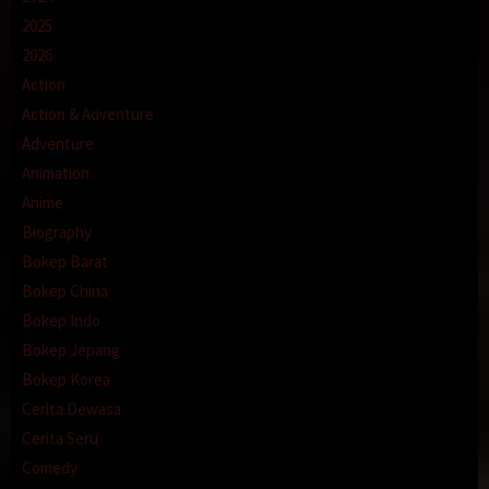
Direksi:
Cerita Seks Melayani Nafsu Istri Temanku Setelah
2025
Minum Obat Perangsang
2026
Pemain:
Cerita Seks Melayani Nafsu Istri Temanku Setelah
Action
Minum Obat Perangsang
Action & Adventure
Cerita Seks Melayani Nafsu Istri Temanku Setelah Minum Obat
Adventure
Perangsang
Animation
Anime
Biography
Bokep Barat
Bokep China
Bokep Indo
Bokep Jepang
Bokep Korea
Cerita Dewasa
Cerita Seru
Comedy