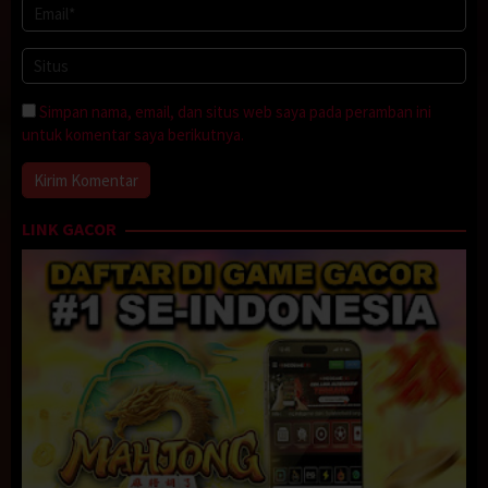
remas payudara Febby, terasa sangat kenyal meskipun abru dari
luar bajunya. Tangan Febbypun mulai memegang penisku yang
sudah dari tadi sangat tegang dan kenceng sekali.
Aku mulai membuka baju Febby, kubuka kancing bajunya satu
Simpan nama, email, dan situs web saya pada peramban ini
persatu dan melepaskan BH nya sekalian dan tampaklah susu
untuk komentar saya berikutnya.
montok kenceng sekali milik Febby, aku yang sangat bernafsu
langsung melumat kedua putting merah merona milik Febby.
Febby mendesah kenikmatan “Aaaahhhh….Aaaahhhh..Puaskan
aku mas” rintihan lirih Febby. Sambil melumat putting Febby
LINK GACOR
tangank membuka celana Febby dan celana dakamnya kemudian
aku memasukan jariku kedalam vagina Febby Febby tambah
merintih “Aaaarrrggghhh….. Maaasssss….” Aku terus memasuk
dan keluarkan jariku dari vagina Febby. 5 menit berselang Febby
merintih “Maaasssss…… Akkuu… Keluuuuaaarrrr…….” Febby
orgasme untuk yang pertama.
Setalah Febby orgasme aku menarik jariku dari
memek
Febby
kemudian menyorohkan penisku kemulut Febby dan Febbypun
langsung melumat batang kejantananku tersebut dengan
lahapnya. Kepalaku tersentak merasa kemnikmatan yang tiada
taranya saat Febby melumat habis penisku. Sambil penisku