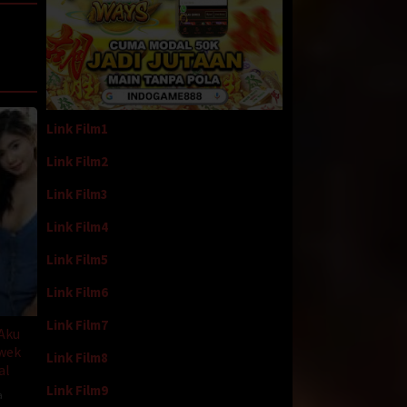
ndang
gis
Link Film1
Link Film2
fa’i
Link Film3
Link Film4
 mampu
 yang
Link Film5
ras tak
Link Film6
Link Film7
 Aku
asih
wek
Link Film8
al
Link Film9
ereka
a