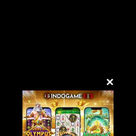
 janda itu. Malam harinya, Zia sengaja mengajak Rifa’i keluar untuk
ah menyala. ”Cantik sekali!” batin Zia. Hatinya bergetar hebat. Hampir 
ang seakan terpesona oleh kecantikan Lisna.
sehingga dia bersikap sangat sopan, menunggu Zia memulai pembicaraan
ing-masing, sesekali dia melihat mata Lisna melirik malu-malu pada Rifa’
enti. Hatinya terasa terkoyak, Zia meremas jilbab yang ia kenakan. Seda
sibuk memainkan HP-nya.
ngan Lisna. Dan untuk kali ketiga ini, Zia menemukan adanya perbedaan, m
inya. Di matanya, Rifa’i terlihat semakin tampan dan bersih, serta mulai
at dia mengajak Lisna makan malam, dan rencananya Lisna akan mengen