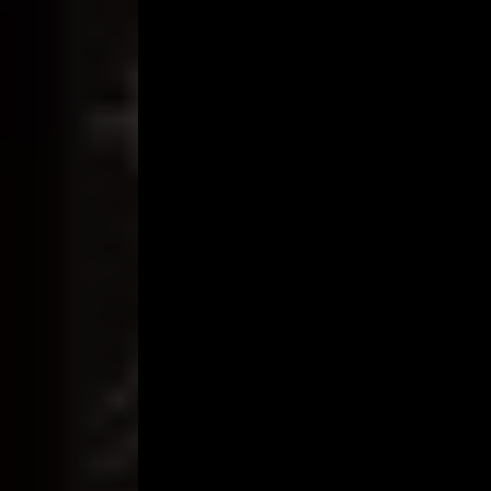
Zia tercekat ketika Rifa’i berpamitan dengannya. 
terisak hebat di punggungnya.
Rifa’i menoleh ke arah Zia, memandang wajah istr
berkata lembut, “Ada apa, Sayang?”
Zia menggeleng, namun sejurus kemudian dia berk
pernikahan, maukah kamu menceraikan aku, karena a
Kening Rifa’i mengernyit, seulas senyum nakal ter
Aku kan cuma menuruti kamu, Sayang. Karena aku s
Tangis Zia semakin keras. “Ternyata sulit menjadi i
lain. Tidak, Rif, aku tidak sanggup. Misalkan aku 
tinggalkan aku, dan menikahlah dengannya. Aku aka
hari di hadapanku.” cecar Zia.
Rifa’i tak tak kuasa menahan tawanya, sejurus ke
menikah? Dan siapa yang akan meninggalkanmu? Ka
berpindah hati. Sejak awal menikah, aku sudah 
kamu, menyayangi, mencintai, dan melindungi kamu
permainan, Zia.” kata Rifa’i lembut.