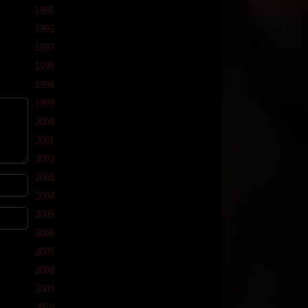
1991
.
1992
yang
1993
nya.
1995
tidak
, hanya
1996
1999
2000
2001
2002
2003
minya
2004
Wajah
2005
2006
ya yang
2007
u juga
2008
2009
2010