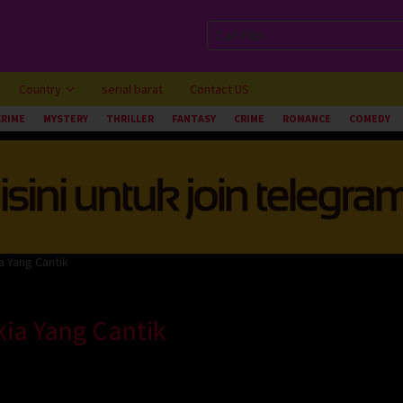
Country
serial barat
Contact US
CRIME
MYSTERY
THRILLER
FANTASY
CRIME
ROMANCE
COMEDY
a Yang Cantik
ia Yang Cantik