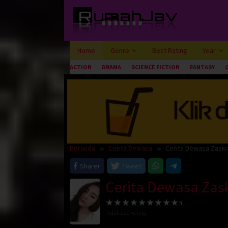
Loncat
ke
konten
Home
Genre
Best Rating
Year
ACTION
DRAMA
SCIENCE FICTION
FANTASY
Beranda
Cerita Dewasa
Cerita Dewasa Zaski
Sharer
Tweet
Cerita Dewasa Zask
Tidak ada voting