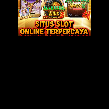
Ketika melangkah menuju pintu, dia menubruk Rifa’i dari belakang, meme
inya yang terisak, kemudian memegang dagu Zia, mencium keningnya. Rif
ata. “Rif, andaikata kamu mencintainya, dan berniat melangsungkan
ku tidak tahan dengan semua ini. Aku mulai tidak ikhlas, Rif.”
urai di bibirnya. “Katanya kamu mau aku menikahi Lisna, dan kamu rela d
ayang sekali sama kamu!” kata Rifa’i.
khlas, Rif, ketika orang yang sangat kita cintai, harus berbagi cinta deng
boleh memilih, jika memang kamu sudah terlanjur mencintainya, lebih baik 
n lebih menerima itu, karena aku tidak perlu melihat kalian bermesraan 
mudian dia memeluk Zia, mencium keningnya dan berkata. “Zia, siapa yan
mu pikir begitu mudahnya cinta yang kita bina selama sebelas tahun la
memutuskan akan memberikan seluruh jiwa dan ragaku untuk membahagiak
, Sayangku. Ikatan pernikahan kita disaksikan Tuhan, dan menikah buka