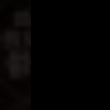
Perumahan ini tampak lengang pada saat seperti in
Taman-taman kecil bermunculan di setiap halaman
tempat hunian yang nyaman dan indah.
Rifa’i memarkir motornya di blok agak belakang
senyumnya yang indah. Pagar terbuka, dan wanita i
”Tidak ngantuk kan?” tanya Rifa’i sambil melang
”Agak sih, habis sudah malam sekali.” jawab wanita 
Saat dia berbalik, bermaksud untuk menemani Rifa
dalam ciuman dan kecupan panas yang membabi but
rangkulan Rifa’i yang memang bertubuh jauh lebih 
Nafas keduanya sangat memburu. Pelukan-pelukan 
berpindah ke lengan, sementara mulutnya berusa
”P-pintunya… mas!” lirih Lisna.
Enggan, Rifa’i melepas tubuh montok wanita canti
tak sabar dia menyerbu Lisna kembali, menangkap
yang menerima hempasan badan kedua insan yang l