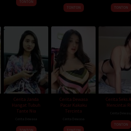
TONTON
TONTON
TONTON
emukan suami tercintanya sibuk merapikan Laptop di ruang kerjanya. “B
ah kuyu. Dia langsung menghampiri, membantu Rifa’i berbenah. Kemudian, 
jengah Rifa’i.
angan, mestinya aku…”
 sudahlah, Zia. Kamu telah melakukan ini sepanjang pernikahan kita, sebel
amu telah melakukan yang terbaik, aku hanya ingin sesekali membantumu.”
 kemarin malam aku benar-benar serius.”
nya kembali. “Zia, Kalo kamu serius, baiklah aku setuju. Tapi kamu yan
Rifa’i akan menyetujui niatnya, kini kekhawatirannya tidak terbukti. Akhir
Cerita Janda
Cerita Dewasa
Cerita Seks 
Hangat Tubuh
Pacar Kakaku
Mencintai Ri
Tante Nia
Tercinta
eluruh teman baiknya, terutama yang belum menikah. Dia menawarkan i
Cerita Dewas
tnya, GILA!
Cerita Dewasa
Cerita Dewasa
TONTON
TONTON
TONTON