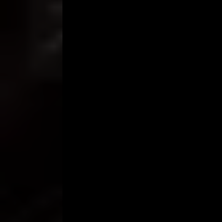
Zia tertegun, menghentikan isaknya, kemudian me
ta’aruf dengan Lisna? Lalu…”
Rifa’i memotong kata-kata Zia, “Aku sudah memut
sekali menjodohkan aku dengan wanita lain, dan ke
penampilan supaya bisa membaca reaksi kamu, tern
Zia cemberut. Mencubit perut Rifa’i yang gendut. 
terindah bagi Zia.
Tapi, benarkah begitu ?
Sekitar pukul sembilan malam, Rifa’i gelisah mena
tertidur pulas setelah sebentar digumulinya tadi,
arlojinya. Dandanannya sudah sesuai, rapat dalam 
di kaki besarnya. Hari ini jadwalnya ia ’nge-ronda’.
Tak lama, Rifa’i bergerak ke garasi dan dengan pe
berbalik untuk mengunci pintu rumah dan pagar d
berbasa-basi sejenak, Rifa’i meninggalkan uang 50ri
ronda, ada acara lain yang lebih menarik untuk diha
Dengan motornya, Rifa’i meluncur ke sebuah kom