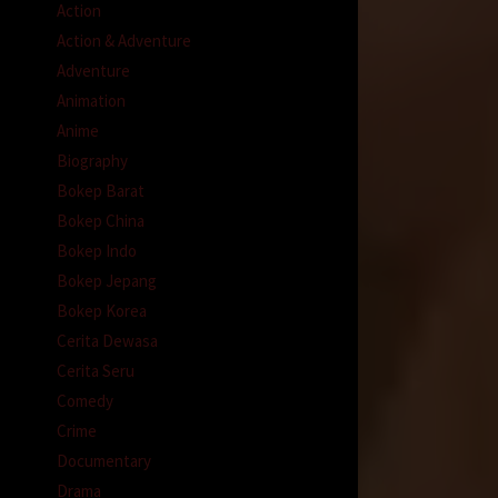
luknya,
Action
Action & Adventure
a’i
Adventure
Animation
Anime
Biography
Bokep Barat
imadu?
Bokep China
Bokep Indo
an yang
Bokep Jepang
kamu
setiap
Bokep Korea
Cerita Dewasa
g akan
Cerita Seru
manya
Comedy
an
Crime
n
Documentary
Drama