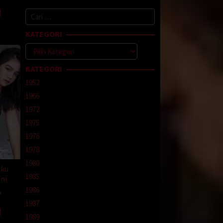
Cari
elum
untuk:
mata
KATEGORI
Kategori
KATEGORI
as
1952
 kata
1966
1972
1975
1976
g harus
1978
1980
nya
Aku
1985
ni
1986
de
a
1987
1989