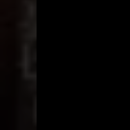
Lisna, begitulah nama panggilan si janda cantik.
Zia, mulai mengatur jadwal kencan suaminya dengan
memperkenalkan Lisna pada sang suami.
Lisna datang mengenakan gaun merah dan jilbab mer
dia menangis, terlebih ketika dia melihat Rifa’i y
Sebagai sesama muslimah, Lisna menghargai Zia, 
Mereka mulai berbasa-basi memperkenalkan diri mas
kilatan mata itu, membuat jantung Zia seakan berh
Rifa’i sepintas, tidak begitu tertarik. Dia malah 
Minggu Kesepuluh
Sudah tiga kali ini suaminya melakukan ta’aruf de
dari sikap, tindak tanduk, dan juga kebiasaan suam
merubah penampilannya.
Puncaknya adalah malam minggu ini, malam keemp
Rifa’i kepada keluarga besarnya.