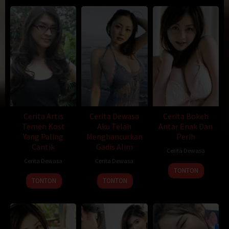
bangga karena waktu SMA dulu Saya banyak memiliki teman-
teman perempuan. Walaupun Saya sendiri tidak ada yang tertarik
satupun di antara mereka. Mengenang saat-saat dulu Saya
kadang tersenyum sendiri, karena walau bagaimanapun kenangan
adalah sesuatu yang berharga dalam diri kita. Apalagi kenangan
manis. Sekarang Saya belajar di salah satu perguruan tinggi
swasta di kota B, mengambil jurusan ilmu perhotelan. Saya duduk
di tingkat akhir. Sebelum berangkat dulu, orangtua Saya berpesan
harus dapat menyelesaikan studi tepat pada waktunya. Maklum,
keadaan ekonomi orangtu Saya juga biasa-biasa saja, tidak kaya
juga tidak miskin. Apalagi Saya juga memiliki 2 orang adik yang
Cerita Artis
Cerita Dewasa
Cerita Bokeh
nantinya juga akan kuliah seperti Saya, sehingga perlu biaya juga.
Temen Kost
Aku Telah
Antar Enak Dan
Saya camkan kata-kata orangtu Saya. Dalam hati Saya akan
Yang Paling
Menghancurkan
Perih
berjanji akan memenuhi permintaan mereka, selesai tepat pada
Cantik
Gadis Alim
Cerita Dewasa
waktunya.
Cerita Dewasa
Cerita Dewasa
Tapi para pembaca, sudah kutulis di atas bahwa segala sesuatu
TONTON
TONTON
TONTON
yang terjadi pada Saya tanpa Saya dapat menyadarinya, sampai
saat ini pun Saya masih belum dapat menyelesaikan studiku hanya
gara-gara satu mata kuliah saja yang belum lulus, yaitu mata kuliah
yang berhubugan dengan hitung berhitung. Walaupun sudah
kuambil selama empat semester, tapi hasilnya belum lulus juga.