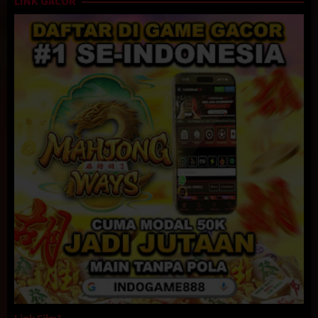
LINK GACOR
menyendiri saja.” Perlahan-lahan kuketuk pintu, sesaat kemudian
terdengar suara dari dalam, “Masuk..!” Saya langsung masuk,
kulihat Bu Sonya sedang duduk di belakang mejanya sambil
membuka-buka map. Kutup pintu pelan-pelan. Kulihat Bu Sonya
memandangku sambil tersenyum, sesaat Saya tidak menyangka
beliau tersenyum ramah pada Saya. Sedikit demi sedikit Saya mulai
dapat merasa tenang, walaupun masih ada sedikit rasa gugup di
hatiku.
“Silakan duduk, apa yang bisa Ibu bantu..?” Bu Sonya langsung
mempersilakan Saya duduk, sesaat Saya terpesona oleh
kecantikannya. Bagaimana mungkin dosen yang begitu cantik dan
anggun mendapat julukan dosen killer. Kutarik kursi pelan-pelan,
kemudian Saya duduk. “Oke, Christoper, ada apa ke sini, ada yang
bisa Ibu bantu..?” sekali lagi Bu Sonya menanyakan hal itu kepada
Saya dengan senyumnya yang masih mengembang. Perlahan-
lahan kuceritakan masalahku kepada Bu Sonya, mulai dari
keinginan orangtua yang ingin Saya agak cepat menyelesaikan
studiku, sampai ke mata kuliah yang saat ini Saya belum dapat
menyelesaikannya
Kulihat Bu Sonya dengan tekun mendengarkan cerita Saya sambil