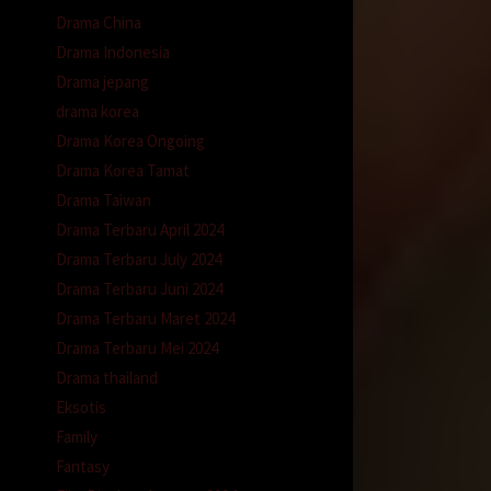
buka
Drama China
Drama Indonesia
a ujung
Drama jepang
wan
drama korea
a
Drama Korea Ongoing
u
Drama Korea Tamat
Drama Taiwan
k
ah
Drama Terbaru April 2024
Drama Terbaru July 2024
lku
Drama Terbaru Juni 2024
Drama Terbaru Maret 2024
nya.
Drama Terbaru Mei 2024
sakit
Drama thailand
an
Eksotis
Family
ng
Fantasy
nya