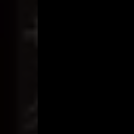
Dan tiba-tiba dia berkata “maasss, aku…mau.. pip
paha itu menjepit kepalaku, kedua tangannya me
tinggi. Dia mendapatkan orgasme pertamanya setel
membasahi hidung dan mulutku. Aroma dan rasa y
dari lubang itu sampai habis.
Setelah jepitan pahanya agak melonggar, aku langs
“Enak, ga ?” tanyaku. “Enak banget, aku sampai l
*dalam situasi seperti ini, kalau aku jujur aku s
aku baru pertama sama kamu ini kok.
Aku Cuma sering liat BF aja” “wah, pantes, belajar
mencium bibirku dan bertanya “sekarang aku mesti
kontolku yang kepalanya sudah keluar dari batas c
Dia tersenyum, lalu mulai bergerak membuka cela
ini mas?” pertanyaan lugu yang menggoda, tapi k
sebelumnya diisep dulu” dia tersenyum, lalu mulai
dalam mulutnya dan menghisapnya, tapi karena 
tidak terlalu enak.
Agak sakit malah, karena beberapa kali menyentuh g