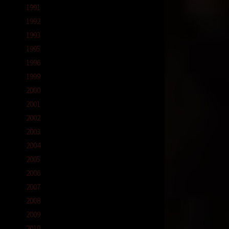
1991
a.
1992
1993
1995
 kuat.
1996
1999
oknya
2000
hanya
2001
da
2002
2003
ang
2004
dan
2005
ang
2006
dia
2007
2008
2009
u ke
untuk
2010