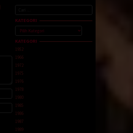
akan
Cari
untuk:
rita
KATEGORI
Kategori
 masih
an-
KATEGORI
anti
1952
 kamu
1966
1972
kamar
1975
kan
1976
1978
kamu
1980
u pun
 tempat
1985
lahnya.
1986
1987
sku,
lana
1989