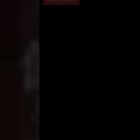
dalam. “kenapa mas? Sesak ya?” Tanya Ria yg ternya
celananya dibuka aja, mas Ari pakai selimut ini lh
Jadilah aku hanya bercelana dalam berbungkus seli
Sekitar jam 3 dinihari, aku terbangun karena sepe
menangis sambil memandangku. Aku yang bingung 
Khawatir diduga melakukan kekerasan oleh orang 
Ria memelukku erat dan bercerita bahwa awal mu
memaksa dia untuk berhubungan badan. Benar-bena
memakai celana dalam. Makin lama saling berpeluk
berpandangan, perlahan bibir kami mulai saling me
hanyalah nafsu, Ria pun mulai menunjukkan hal ya
Nafasnya makin memburu, permainan lidahnya mak
kukenakan. Remasannya makin lama malah menarik
tinggal bercelana dalam dihadapan Ria. Melihat da
dadaku dan meremasnya, aku pun merasa tak perlu 
pun hanya tinggal memakai celana dalam.
Kami sempat saling memandang, “mas, aku pernah
mendekap mulutku dengan bantal, tapi sekarang ak
kamu malam ini” kata Ria sambil menangis. Aku t