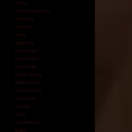
Action
edua
Action & Adventure
nggi-
pun
Adventure
luar
Animation
Anime
ya.
Biography
anya
Bokep Barat
wab “
Bokep China
Bokep Indo
 dia
Bokep Jepang
Bokep Korea
Cerita Dewasa
iapain
Cerita Seru
 tapi
ior ke
Comedy
 pun
Crime
Documentary
u ga
Drama