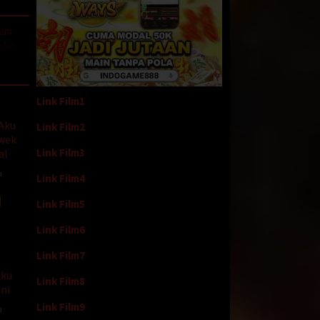
lam
kili
 sudah
Link Film1
 Aku
Link Film2
dah
wek
Link Film3
al
tubuh
a
Link Film4
u”
Link Film5
Link Film6
 Masak
Link Film7
 ama
ah,
Aku
Link Film8
ni
Link Film9
a
ta