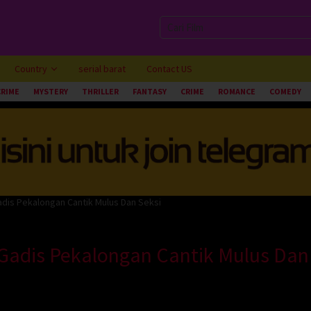
Country
serial barat
Contact US
CRIME
MYSTERY
THRILLER
FANTASY
CRIME
ROMANCE
COMEDY
adis Pekalongan Cantik Mulus Dan Seksi
 Gadis Pekalongan Cantik Mulus Dan