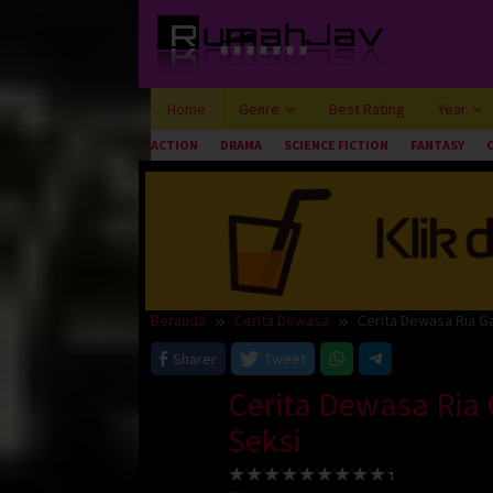
Loncat
ke
konten
Home
Genre
Best Rating
Year
ACTION
DRAMA
SCIENCE FICTION
FANTASY
Beranda
Cerita Dewasa
Cerita Dewasa Ria G
Sharer
Tweet
Cerita Dewasa Ria
Seksi