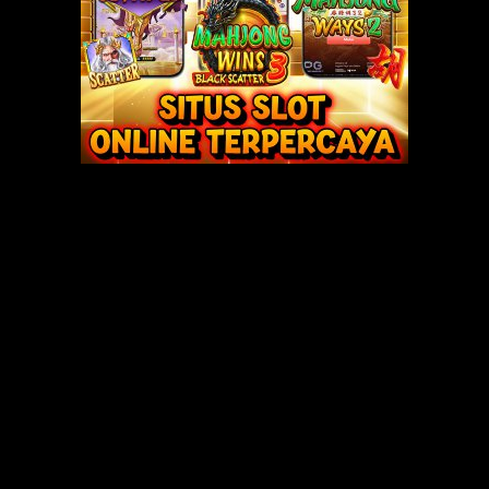
is….” belum sempat aku menarik kepalaku dari pangkal pahanya, justru k
nekan kepalaku semakin mendekati memeknya dan pinggulnya diangkat ti
ah ku rangsang dan ku oral selama 15 menit. Tak ayal cairan memeknya 
ang khas membuatku makin bernafsu terus kuhisap semua cairan yang ke
ung kembali ke sampingnya. Kucium bibirnya sambil kubelai-belai toketn
emes banget. Mas Ari pasti udah sering ya, kok pengalaman banget?” tany
udah pernah ML sama 3 cewek sebelum dia bisa merusak suasana* maka kuja
nya dari film” kata Ria sambil tersenyum dan memelukku. Setelah 1 menit,
 gimana buat gentian muasin mas Ari?” Aku pun tersenyum dan melirik
elana dalamku.
na dalam yang aku kenakan. Dia memegang kontolku lalu bertanya “mau d
arena malas basa-basi lagi aku pun menjawab “masukin ke memekmu donk,
 mengocok pelan kontolku. Setelah agak keras, dia mulai memasukkan jun
memang belum pernah (setidaknya menurut pengakuannya) maka rasanya
iginya. “jangan kena gigi donk yang, sakit” kataku. “aduh mas, sorry, ak