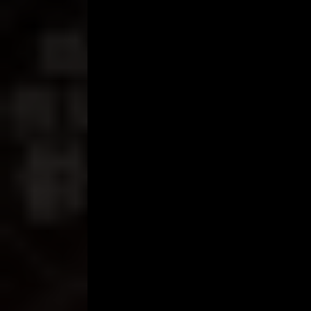
Saat itulah aku merasakan perubahan pada diri Ri
tiba-tiba matanya terbuka lebar, mulutnya meng
“Eeennnnnaaaaakkkk bbaaaannggeeettttt mmmaaa
Sesaat kemudian dia berubah makin liar, setiap ka
melepaskan sedikit pun kontolku dari memeknya.
berguling ke kanan sehingga sekarang dia berada
ke semua arah, maju-mundur, kanan-kiri, depan-b
mulai mengatur posisi, kuluruskan kedua kakiku 
arah bagai kesetanan, aku berusaha mengimbangi
Tetes keringat kami membasahi kasur, tapi keganas
menekan dalam-dalam pinggulnya. Tangan kananny
Kontolku seperti diremas-remas dengan kuat ol
mengejang, kaku sesaat lalu ambruk diatas tubuh
gini. Enak banget” ujarnya berbisik di telingaku.
Aku hanya tersenyum mendengar kata-katanya, sem
menancap dalam memeknya bergerak-gerak mencari 
banget, mas diatas aja dech, aku pasrah. Udah le
lebar tangan dan kakinya, dia berkata nakal “aku 