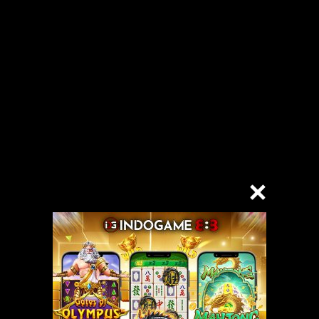
 tak lama kemudian, dia mulai kembali menciumi bibirku.
ada lagi ja’im di benakku. Sambil tetap berciuman bibir, tanganku mulai m
a meremas lengan dan dadaku, perlahan tangannya turun tapi terhenti d
tangannya untuk memegang kontolku.
birku mulai turun ke lehernya, kugigit pelan dan kuhisap-hisap sehing
 terus aku turun dan mulai mendekati dadanya, kuhisap toketnya, sambil
n bergoyang liar remasan-remasan tangannya mulai membuat perih di tub
buhnya, turun ke perut dan terus turun, sampai pada batas atas celana 
ka?” tanyaku, dia mengangguk dengan menatapku sayu. Dengan kedua t
 kenikmatannya, bulu-bulu jembutnya tipis dan wangi menunjukkan dia ra
 sangat rapat, kuminta dia untuk melebarkan kedua kakinya, dia sempat
aksa, di pun mulai melebarkan kedua kakinya, menunjukkan bagaian dala
 bagian memeknya, mulai bagian labia mayora (bener ga sich itu namanya
r kacang tanah. Dan akibatnya, Ria seperti kesetanan, pinggulnya naik-
ah mas, udah.. geli..aku geli…” tukasnya. Tapi aku pun terus berusaha