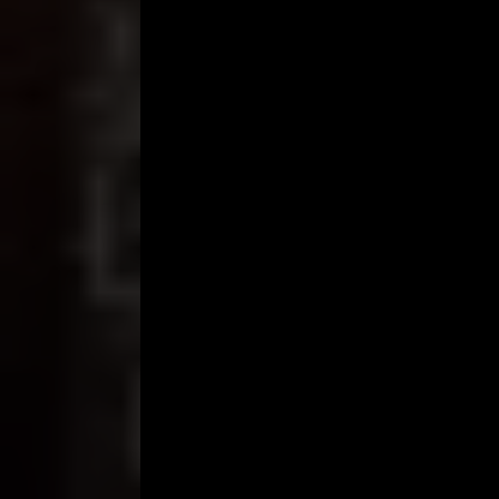
melepaskan semua beban yang ada dihatinya. Namun
Kami pun kembali saling berpagutan, kali ini tidak 
remas toket dan pantatnya. Dia yang mulanya hany
perutku. Karena tak sabar, langsung kuarahkan 
Dan dia pun menggenggam kontolku dengan kuat. Bi
meninggalkan bekas merah di kulitnya yang putih,
terkadang kupilin putingnya bergantian, dia maki
Aku terus menggigit-gigit pelan dan menghisap tu
hitam yang dikenakannya.
Aku berhenti, dan memandangnya, “boleh aku bu
kubuka penghalang terakhir antara aku dan lubang
merawat propertinya itu. Belahan memeknya masih
menolak, “malu mas” tapi setelah aku sedikit mem
memeknya yang berwarna merah muda.
Langsung kucium, kujilat dan kuhisap-hisap semua
sampai klitorisnya yang berbentuk benjolan sebesa
berusaha menghindari seranganku ke memeknya, “ud
merapatkan bibirku ke titik sensitive itu.