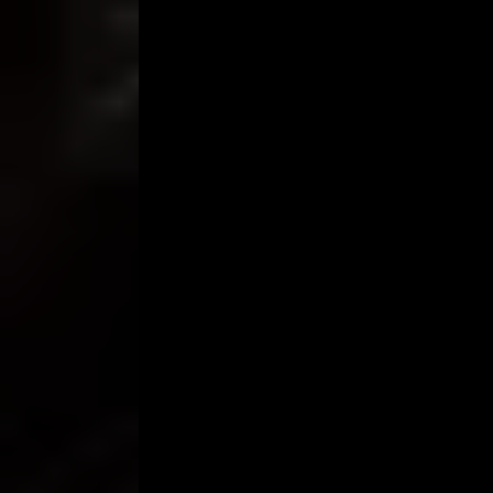
bisa kaya gini” jawabnya “Mas langsung main aja y
kedua kakinya.
Melihat posisi itu, aku pun bangkit, kujilati sebe
kontolku dengan sedikit air liur, lalu mulai kug
karena paksaan mantan cowoknya, ternyata lubang
ketika sedikit memaksa mendengar dia menjerit t
dalam memeknya.
Sambil tetap kugesek-gesek, aku mulai mendorong
kedalam memeknya. Di sinilah aku merasakan perb
kurasakan seblumnya. Kalau memek lain kenikmata
memek Ria terasa sangat menjepit justru ketika 
maju mundur di titik itu.
Namun berbeda dengan yang kurasakan, Ria justru 
“ya, bentar yah, aku enak bgt nich sayang” kataku.
nich, perih…” katanya lagi. Sebenarnya aku ga te
memeknya itu. Akhirnya aku mengalah dan memut
Namun sebelum mencabut, aku ingin mencoba me
penuh kontolku ke dalam memeknya, sedalam aku b
tepat di depan kepala kontolku.