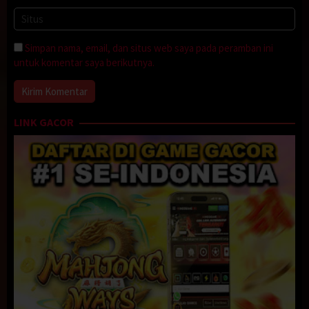
sekali tak menyadari kehadiranku, sampai akhirnya salah seorang
dari wanita-wanita itu beradu pandang denganku. Dia
memberitahu yang lain, dan si cute melambai ke arahku. Aku
tersenyum dan membalas lambaiannya.
Simpan nama, email, dan situs web saya pada peramban ini
untuk komentar saya berikutnya.
Selesai makan, aku mendapat selembar memo dari salah seorang
pelayan. Aku membaca isi pesannya, “DANIEL, 0856885— PLZ
CALL ME”. Aku tersenyum. Sampai di kamar, aku menghubungi
nomor tersebut.
LINK GACOR
“Halo..” terdengar ribut sekali di ujung sana.
“Halo, Daniel?” tanyaku.
“Ya, siapa nih?” tanya si pemilik suara itu lagi.
“Aku dapet memo dari kamu..”
“Ohh.. iya, nama kamu siapa?” kami berkenalan, dan ternyata
Daniel adalah si cute yang aku lihat di resto bersama 5 wanita tadi.
Dan aku surprise sekali setelah mengetahui bahwa Daniel juga
sedang merayakan ulang tahunnya hari ini. Dia juga surprise
setelah kubilang bahwa aku juga akan merayakan ulang tahun di
sini. Kemudian Daniel mengundangku untuk merayakan ulang
tahun di kamar yang disewanya di bawah.
Kebetulan! Sambil mengisi waktu nggak ada salahnya pemanasan