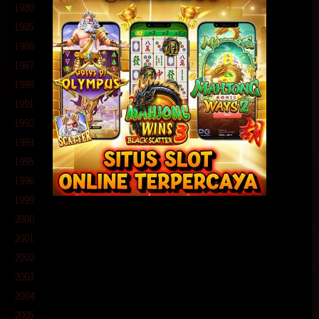
1980
Direksi:
Cerita Dewasa Menikmati Tubuh Janda Anak Tiga
1985
Cerita Dewasa Menikmati Tubuh Janda Anak Tiga
1986
1987
1989
1991
1992
1993
1995
1996
1999
2000
2001
2002
2003
2004
2005