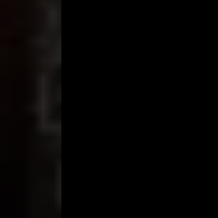
bercerai dengan istrinya. Dua orang anaknya sud
bercerita mengapa pisah dengan istrinya.
Pertemuan kedua, di kantor polisi. Setelah beber
lampu merah, saya diminta datang ke kantor polisi
tertangkap, tetapi barang-barang berharga dan HP 
Saat mau pulang, saya hampir bertabrakan dengan Pa
Saya pun kaget dan berusaha mengelak. Karena bur
kemudian saya ketahui Pak Karyo itu segera menya
dalam pagutan Pak Karyo. Saya merasa berada dal
dadanya. Sesaat saya merasakan getaran itu. Tapi 
“Makanya, jalannya itu hati-hati. Bisa-bisa jatuh 
tersenyum masam sambil bilang terimakasih.
Ketika Pak Karyo kemudian menawari minum di kant
bercerita. Tentang motornya yang sudah baik, tent
menanggu istri orang. Saya hanya diam mendengar
Mungkin karena seringkali diam bila bertemu dan 
rumah. Datang hanya untuk bercerita. Atau menany
itu, saya rasakan, hanya sekesar untuk bisa bert