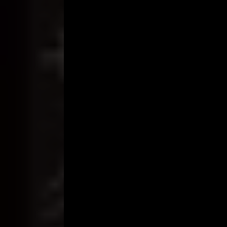
Bahkan, tidak jarang pula Rio terlibat permainan 
Ketika suatu kali, suami saya ke Jakarta karena a
Rio, yang paling tidak selama sepakan di Jakarta,
untuk menolak.
Meski sedikit kasar, tapi Pak Karyo itu suka sek
sebagai keluarga sendiri, saya pun tidak pula sun
berada di Solo. Sekali waktu, saya keceplosan. Say
mendapat perhatian besar Pak Karyo. Ia antusias s
“Oh ya. Ah, kalau yang itu mungkin saya bisa bantu
“Bagaimana caranya?” tanya saya bingung.
“Mudah-mudahan saya bisa bantu. Datanglah ke ruma
Dengan pikiran lurus, setelah sebelumnya saya mem
saya datang, ia juga masih pakai kain sarung dan si
Saya lihat matanya berkilat. Pak Karyo kemudian
dengan pemijatan di bagian perut. Paling tidak tuju
“Sekarang saja kita mulai pengobatannya,” ujarn
kecil di samping ranjang tidak terbuka. Sementara
Pak Karyo kemudian memberikan kain sarung. Ia me