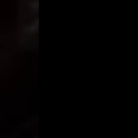
membuka pakaian di depan pria tua itu.
“Gantilah,” katanya ketika melihat saya masih ben
Inilah pertama kali saya ganti pakaian di dekat pri
“Maaf ya,” katanya ketika tangannya mulai meneka
Terasa sekali jari-jari tangan yang kasar dan keras
seputar perut saya. Sesekali jari tangannya menye
tertahan. Saya berasa bersalah dengan Rio.
“Ini dilepas saja,” katanya sambil menarik CD saya.
“Ya, mengganggu kalau tidak dilepas,” katanya pula
Tanpa menunggu persetujuan saya, Par Karyo men
tangannya. CD saya pun merosot. Meski ingin meno
tangannya.
Tanpa bicara, Pak Karyo kembali melanjutkan pijata
saya yang masih rapat dipisahkannya. Tangannya kem
Sesekali tangan kasar itu menyentuh daerah klito
tertutup, terdengar hembusan nafas yang berat,
“Ada yang tidak beres di bagian peranakan kamu,” 
Satu tangannya berada di perut, sementara yang 