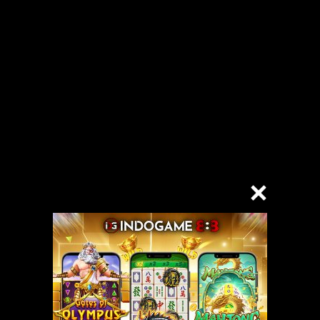
ah berumah tangga, sedangkan yang bungsu sekolah di Bandung. Ia tidak
apa hari sebelumnya saya habis ditodong saat berhenti di sebuah peremp
. Saya kemudian diberi tahu anggota polisi kalau penodong saya itu sudah
saya sudah tidak ada lagi. Sudah dijual si penodong.
k Karyo di koridor kantor Polsek itu. Tiba-tiba saja ada orang di depan 
u-buru saya menginjak pinggiran jalan beton dan terpeleset. Pria yang
mbar lengan saya. Akibatnya, tubuh saya yang hampir jatuh, menjadi ter
am dekapan tubuh yang kuat dan besar. Dada saya terasa lengket denga
tak lama.
masuk got itu,” katanya seraya melepaskan saya dari pelukannya. Saya hany
in, saya pun tidak punya alasan untuk menolaknya. Sambil minum ia ban
ang istri yang minta cerai, tentang dirinya yang disebut orang-orang su
kan ceritanya.
ia pun makin punya keberanian, Pak Karyo itu kemudian malah sering data
ai soal rumah kami yang tidak punya penjaga. Atau tentang hal lain yan
emu dengan berdekatan dengan saya. Tapi semua itu setahu suami saya lh