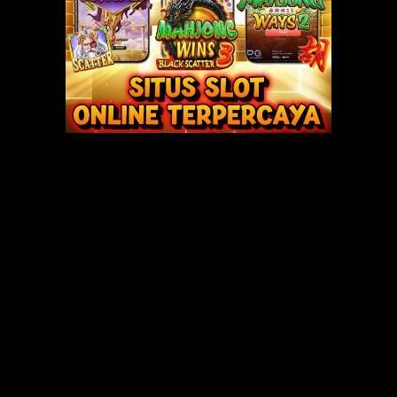
catur yang mengasyikkan dengan Pak Karyo bila ia datang pas ada Rio di r
da urusan pekerjaan, Pak Karyo malah menawarkan diri untuk menjaga rum
 tentu saja gembira dengan tawaran itu. Dan saya pun merasa tidak punya 
ali bercerita dan juga nanya-nanya. Dan karena kemudian sudah mengangga
gkan untuk berceritanya dengannya. Apalagi, keluarga saya tidak ada yang
a ceritakan soal desakan ibu mertua agar saya segera punya anak. Dan ini
ekali. Matanya tampak berkilau.
,” katanya. Ia makin mendekat.
h. Saya beri obat dan sedikit diurut,” kata Pak Karyo pula.
beritahu Rio, saya pun pergi ke rumah Pak Karyo. Sore hari saya datang
nglet.
 mengatakan bahwa pengobatan yang didapatkannya melalui kakeknya, dil
h kali pemijatan, katanya. Setelah itu baru diberi obat. Saya hanya diam.
ya seraya membawa saya masuk kamarnya. Kamarnya kecil dan pengap. Jen
 ranjang kayu hanya beralaskan kasur yang sudah menipis.
nyuruh saya untuk membuka kulot biru tua yang saya pakai. Risih juga