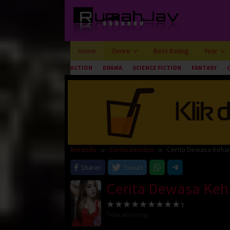
Loncat
ke
konten
Home
Genre
Best Rating
Year
ACTION
DRAMA
SCIENCE FICTION
FANTASY
Beranda
Cerita Dewasa
Cerita Dewasa Kehan
Sharer
Tweet
Cerita Dewasa Keh
Tidak ada voting