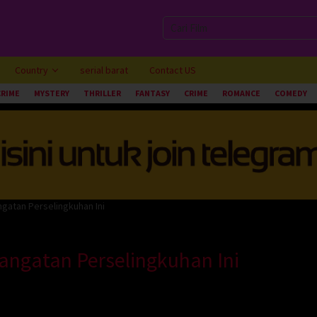
Country
serial barat
Contact US
CRIME
MYSTERY
THRILLER
FANTASY
CRIME
ROMANCE
COMEDY
gatan Perselingkuhan Ini
angatan Perselingkuhan Ini