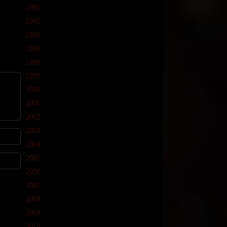
1991
1992
 pria
1993
r
1995
1996
tas
1999
2000
et dan
2001
2002
lah
2003
. Ia
2004
2005
2006
ng Pak
tara
2007
perti
2008
2009
un
2010