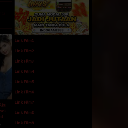
ita
apa
Link Film1
angan
Link Film2
 cm
 Rio
Link Film3
Link Film4
begitu,
Link Film5
Link Film6
Link Film7
 Aku
ng
wek
Link Film8
u
al
terlalu
Link Film9
a