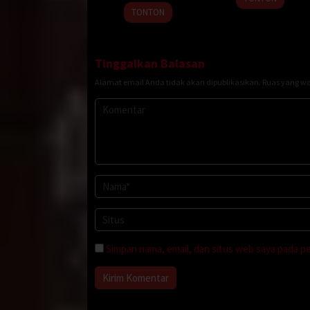
menawari untuk mengantar ke rumahnya, ia menol
TONTON
“Tidak usah. Saya pakai becak saja,” katanya.
Esoknya, Rio sengaja pulang kerja cepat. Setelah 
yang kemudian kami ketahui bernama Karyo itu, b
Tinggalkan Balasan
suami saya masuk. Terpaksalah kami berjalan dan me
Alamat email Anda tidak akan dipublikasikan.
Ruas yang wa
Rumah kontrakan Pak Karyo hanyalah rumah papan. 
dan koran berserakan di lantai yang tidak pakai kar
“Ya beginilah rumah saya. Saya sendiri tinggal di s
kain sarung.
Setelah berbasa basi dan minta maaf, Rio mengat
satu bengkel besar. Dan akan siap dalam dua atau 
menaikkan satu kaki ke atas kursi. Sesekali ia men
“Oh begitu ya. Tidak masalah,” katanya.
Saya tahu, beberapa kali ia melirikkan matanya ke 
Karyo, saya bergidik juga. Badannya besar meski i
Simpan nama, email, dan situs web saya pada p
dadanya yang hitam membusung. Dari balik kaosny
besi yang bengkok-bengkok, kasar.
Karyo kemudian bercerita kalau ia sudah puluhan 