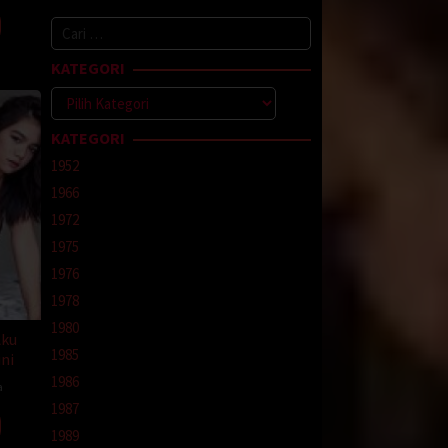
Cari
ntuk.
untuk:
entah
KATEGORI
ang
Kategori
KATEGORI
gan
1952
a. Dan
1966
 dengan
ncit
1972
1975
1976
bawa
1978
1980
ia
Aku
1985
ni
1986
a
1987
n
1989