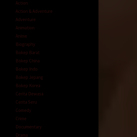
umah.
Action
Action & Adventure
ah.
alasan
Adventure
Animation
pnya
Anime
Biography
Bokep Barat
Bokep China
Bokep Indo
Bokep Jepang
. Saat
Bokep Korea
Cerita Dewasa
Cerita Seru
akukan
Comedy
Crime
dela
Documentary
Drama