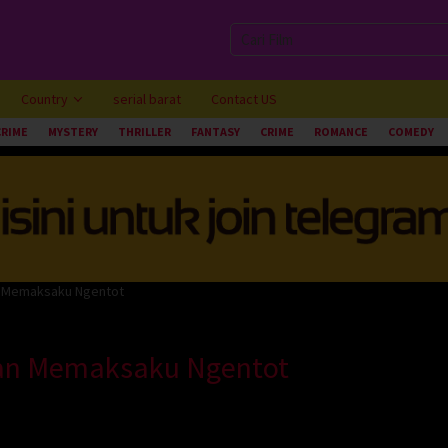
Country
serial barat
Contact US
CRIME
MYSTERY
THRILLER
FANTASY
CRIME
ROMANCE
COMEDY
n Memaksaku Ngentot
wan Memaksaku Ngentot