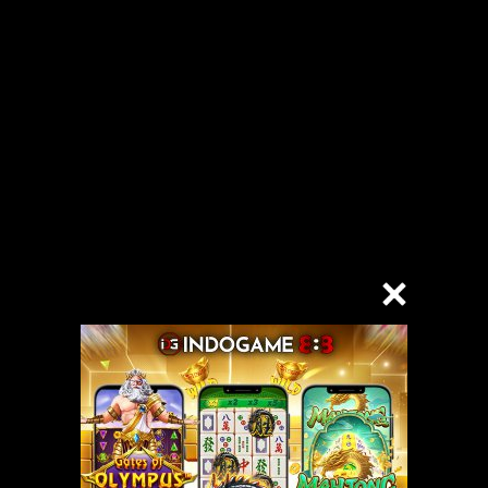
sebut, Om kost tempatku tinggal masuk ke kamarku karena dia akan mena
menolongku dari pukulan-pukulan mereka karena mereka meninggalkank
amar. Aku langsung menceritakan kepada Om Bambang semua yang terja
u tidak ingin keluargaku tahu bahwa aku baru saja mengalami kejadian yan
yang kujaga selama ini.
 sangat baik dan tidak memperdulikan masa laluku yang hitam kelam ini. 
dak begitu tampan jika dibandingkan dengan Irwan tetapi pengalaman bur
berwajah tampan.
enikah dengan Lia. Akan tetapi rupanya hukum karma itu selalu berlaku d
 kuterima dari teman-temanku yang juga mengenal Irwan dan Lia, Irwan
an istrinya, Lia juga meninggal pada saat yang bersamaan. Lia meninggal
ng memakai busana tentara sedangkan Irwan meninggal karena siksaan da
oba menyelamatkan Lia. Di saat aku mendengar berita itu dan mengkon
arganya, aku tersenyum dalam hati dan aku merasa senang karena sworn 
 perbuatan yang dilakukan padaku pada tanggal 12 Mei 1997.
,
nonton semi
,
seks
,
cerita seks
,
dewasa
,
cerita dewasa
,
detik
,
ceritase
erita dewasa perawan
,
cerita hot
,
cerita dewasa selingkuh
,
cerita panas
te
,
kisah mesum kisah seks
,
tante girang
,
Cerita 17 Tahun
,
Cerita Basah
,
Cerita Enak
,
Cerita Lendir
,
Cerita Ngentot
,
Cerita Ngewe
,
Cerita Porn