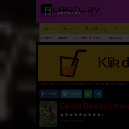
Loncat
ke
konten
Home
Genre
Best Rating
Year
ACTION
DRAMA
SCIENCE FICTION
FANTASY
Beranda
Cerita Dewasa
Cerita Dewasa Irwa
Sharer
Tweet
Cerita Dewasa Ir
Tidak ada voting