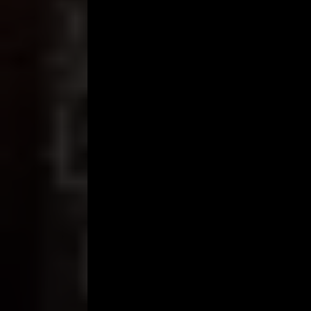
Untunglah, tak berapa lama setelah kejadian ter
uang sewa kamar. Masuknya Om kost-ku ke kamar 
saat Om Bambang (Om Kost-ku) masuk ke dalam k
dia menyarankan agar aku lapor ke polisi tetapi ak
membuatku kehilangan harga diri dan keperawanan 
Untunglah sekarang ini aku memiliki kekasih yang
jika dibandingkan, kekasihku yang sekarang ini ti
masa lalu membuatku benci dengan laki-laki yang 
Sekarang ini, aku mengetahui bahwa Irwan telah m
dalam hidup setiap orang karena dari berita yang
meninggal dalam kerusuhan 12 Mei 1998 yang lalu d
karena dia telah diperkosa oleh puluhan orang ya
orang-orang yang memperkosa Lia karena dia menc
berita tersebut lewat koran dan telepon ke kelu
ku telah mendapatkan hukuman yang setimpal atas
ceritadewasa
,
cerita seks
,
film semi
,
cerita semi
majalah dewasa
,
kisah nyata
,
cerita dewasa abg
,
c
sex
,
cerita sex bokep
,
cerita bokep
,
cerita sex tan
Cerita Bokep
,
Cerita Daun Muda
,
Cerita Dewasa