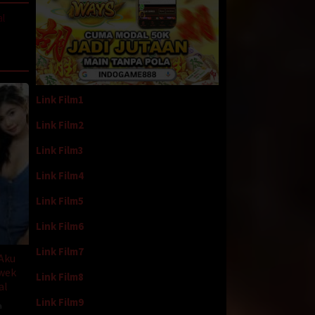
al
adalah
emputku
Link Film1
u
Link Film2
ur
Link Film3
Link Film4
kaget
Link Film5
erti
Link Film6
Link Film7
 dan
 Aku
adi
wek
Link Film8
itu
al
nampak
Link Film9
a