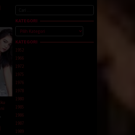
angat.
Cari
untuk:
atku
KATEGORI
Kategori
ku
KATEGORI
asakan
ku
1952
1966
1972
campur
1975
ingga
1976
1978
1980
Aku
esar
1985
ni
tup
1986
an
a
Irwan
1987
ng
1989
tkan