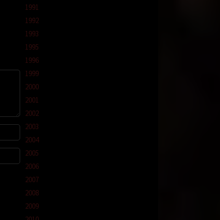
1991
1992
ika dia
1993
karang
1995
gadis
1996
1999
nnya.
u tau
2000
arena
2001
rcayai
2002
ran
2003
jadi
-tubi
2004
2005
h yang
2006
 karena
2007
nya
2008
tal
2009
2010