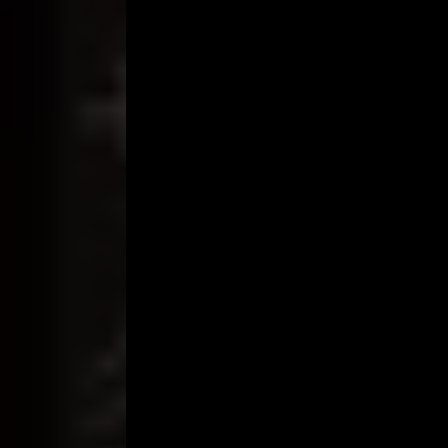
Cerita Sedarah
,
Cerita Seks
,
Cerita Selingkuh
,
Ce
Oleh:
dramakor
Diposting pada:
Desember 8, 2020
Dilihat:
548 views
Genre:
Cerita Dewasa
Kualitas:
Cerita Dewasa Seru Ngentot Dengan 
Tahun:
Cerita Dewasa Seru Ngentot Dengan Tu
Negara:
Cerita Dewasa Seru Ngentot Dengan Tu
Direksi:
Cerita Dewasa Seru Ngentot Dengan Tu
Pemain:
Cerita Dewasa Seru Ngentot Dengan T
Cerita Dewasa Seru Ngentot Dengan Tukang Sa