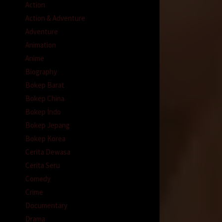
Action
Action & Adventure
Adventure
Animation
Anime
Biography
Bokep Barat
Bokep China
Bokep Indo
Bokep Jepang
Bokep Korea
Cerita Dewasa
Cerita Seru
Comedy
Crime
Documentary
Drama