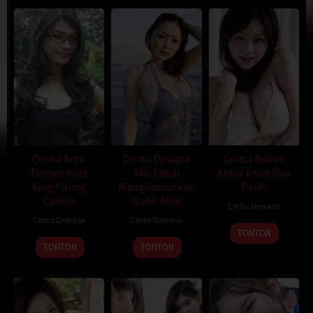
dimana cewek dan cowok diterima ngekost disini.
Karena yang tinggal rata2 para pekerja shift kadang aku jarang
berjumpa dengan mereka. Ada 1 cewek yang kerjanya office hour
tinggal disebelah kamarku sebut saja namanya Sari. Usianya saat
itu kira-kira 26 tahun dengan tinggi 165 cm dan berkulit kuning
langsat mempunyai body yang sangat bagus dan dadanya
lumayan besar untuk ukuran gadis Indonesia.
Seperti biasa tiap aku pulang kuliah sebelum mandi aku duduk
didepan kamar hanya dengan memakai handuk menunggu mba
Sari lewat pulang kerja. Dari jauh aku melihat dia berjalan kearah
Cerita Artis
Cerita Dewasa
Cerita Bokeh
depan kamarku karena memang kamarnya terletak paling pojok
Temen Kost
Aku Telah
Antar Enak Dan
setelah kamarku.
Yang Paling
Menghancurkan
Perih
Cantik
Gadis Alim
Cerita Dewasa
“Sore mba Sari,baru pulang kerja mba ?” tanyaku ramah.
Cerita Dewasa
Cerita Dewasa
TONTON
“Iya Radit” jawabnya juga ramah sambil tersenyum padaku.
TONTON
TONTON
“koq keliatannya cape banget mba ? lagi banyak kerja ya ?”
“iya nih aku lagi dikejar deadline kerjanya banyak banget,badannya
pada pegel”