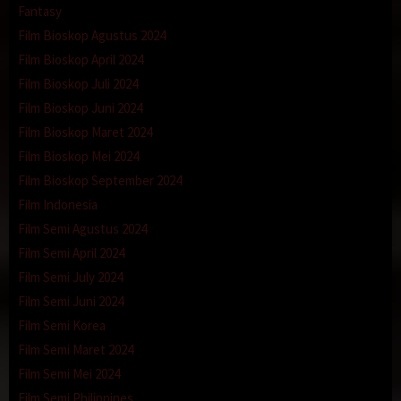
dari belakang dengan posisi menungging aku lebih bernafsu lagi
Fantasy
melihat tubuhnya yang sintal ditambah dengan pantatnya yang
Film Bioskop Agustus 2024
besar basah oleh keringat,lipatan vagina yang sangat sempurna
menyembunyikan itil nya didalam.aku arahkan kepala penisku
Film Bioskop April 2024
kevaginanya dan mulai memasukkan kepala penisku pelan-pelan.
Film Bioskop Juli 2024
Film Bioskop Juni 2024
Sambil memaju mundurkan pantatku aku mencengkram kuat
kedua pinggang mba Sari membuat dia merintih dan mendesah
Film Bioskop Maret 2024
membuatku semakin kencang memompa vaginanya dari belakang.
Film Bioskop Mei 2024
“oouuchhh ooouuchhhh mmmhhh enaakkkk sayyaaaanngggggg”
Film Bioskop September 2024
katanya.
Film Indonesia
Film Semi Agustus 2024
Lumayan lama dengan posisi menungging dan kayanya mba Sari
udah mau keluar lagi dia mau ganti posisi dan memintaku
Film Semi April 2024
berbaring lurus ditempat tidur dengan gaya women on top.
Film Semi July 2024
Aku menurutinya sambil berbaring dan mba Sari lansung
Film Semi Juni 2024
berjongkok diatas tubuhku sambil mengarahkan kepala penisku
Film Semi Korea
kevaginanya dan dengan satu tekanan blessss amblaslah penisku
Film Semi Maret 2024
masuk semua kevaginanya.
Film Semi Mei 2024
dia naik turun menghujamkan penisku keluar masuk
Film Semi Philippines