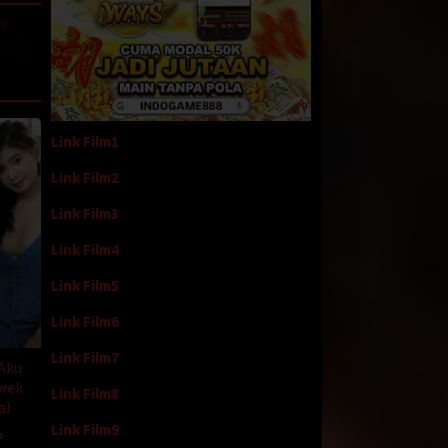
i
untuk
n Bella
Link Film1
Link Film2
cang
utut.
Link Film3
Link Film4
Link Film5
Link Film6
coran
Link Film7
tuk
 Aku
wek
Link Film8
al
ngenai
Link Film9
a