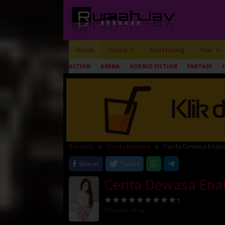
Loncat
ke
konten
Home
Genre
Best Rating
Year
ACTION
DRAMA
SCIENCE FICTION
FANTASY
Beranda
Cerita Dewasa
Cerita Dewasa Enakn
Sharer
Tweet
Cerita Dewasa Ena
Tidak ada voting