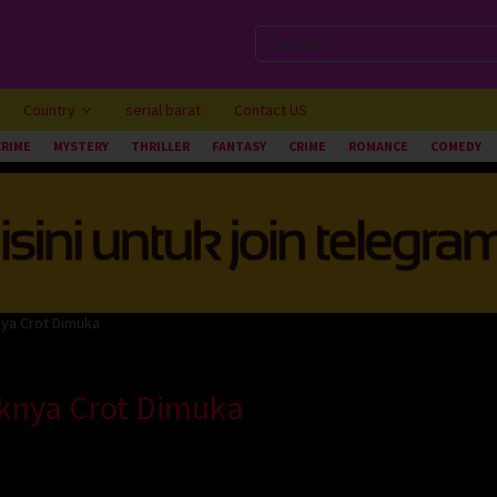
Country
serial barat
Contact US
CRIME
MYSTERY
THRILLER
FANTASY
CRIME
ROMANCE
COMEDY
ya Crot Dimuka
knya Crot Dimuka