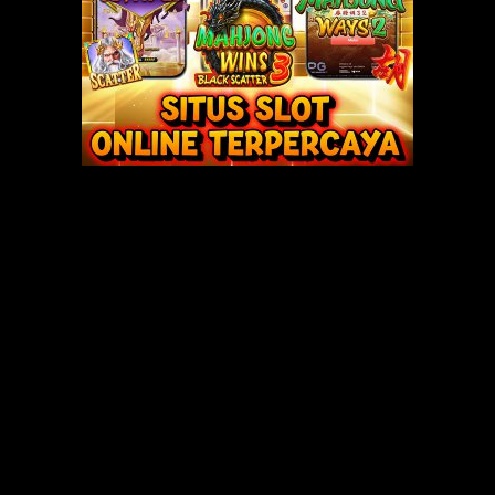
erhadap penis kami bertiga. Kemudian Bella dengan perlahan melepas send
lla memerintah kami bertiga.
a saya rebahkan Bella di lantai dan saya jilati vaginanya, dan Beni juga ti
la sedangkan Indra melumat habis bibir Bella. .Samar-samar saya mende
lati dulu pinggirnya secara bergantian, dari kanan ke kiri. Tetapi saya tida
..!”
mbil tersenyum.
terkapar pasrah.
, saya turun lagi ke vaginanya. Tampaklah bulu-bulu vagina Bella yang b
ng menghisap vagina Bella.
bil mendesah.