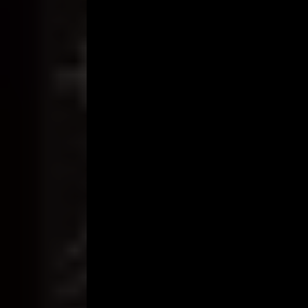
Kurang lebih 15 menit Bella telah ber-‘karaoke’ t
seluruh baju, rok dan pakaian dalamnya.
“Sekarang…sentuh tubuh telanjangku….!” kata Be
Kesempatan ini tidak kami sia-sia kan. Langsung saj
kalah ganasnya menyedot habis kedua putting Bel
Bella mulai mendesah.
Kali ini saya gantian ke buah dada Bella, saya menji
menyentuh sedikit pun puting Bella.
Dan Bella kemudian bicara, “Ayo isep… puting saya
“Wah ini saatnya ..!” pikir saya dalam hati.
“Kamu minta diisep puting kamu..!” jawab saya sa
Saya lihat Bani dan Indra tersenyum melihat Bella 
Tidak lama setelah saya memainkan buah dada Bella
halus dan dicukur rapih. Dengan sigap saya langsu
“Ohh.. enakk..! Terus donk Mas..!” sahut Bella sam