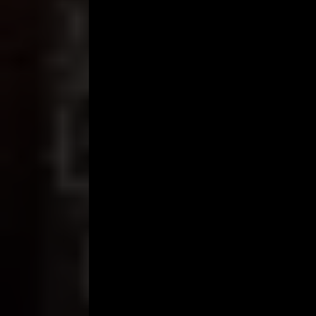
Tanpa sadar Bella mendesah, “Ahh, enak, Mas… ter
“Sekarang aku buka baju kamu….! Tapi tangan kamu 
“Aduh dingin dong..! Masa mau ML saya yang ditenja
Dengan cepat aku membuka baju Bella dan langsun
Bella. Dinaikkannya BH Bella sehingga mereka ber
“Ahh, enak gigitannya….” Bella mendesah pelan.
Samar-samar saya melihat Bella sambil memperhat
Sekarang tangan saya mencoba mencari buah dada
Beni dan Indra segera menuju bagian bawah tubuh
“Pokoknya santai saja Bella…!” kata Beni sambil m
“Hmm.., CD model low cut dengan warna hitam nih..
“Kamu tahu saja kesukaan kami..!” kata Indra, “Da
sekarang Bella sudah berjongkok untuk dia mulai b
“Oohh, enak, sedot lagi yang kuat Bella..!” kata s