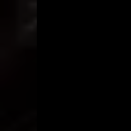
Kalimat itu membuat saya tambah semangat, maka 
“Ahh….aku mau keluar,” lirih Bella
Dan tiba-tiba saja cairan vagina Bella keluar diiringi
“Mas, kamu kok hebat ….mainin memekku..?” kata 
Saya hanya tersenyum saja.
“Masukin punya mas…sekarang..!” pinta Bella.
“Nanti dulu, puting kamu aku isep lagi..!” jawab say
Maka dengan cepat langsung puting yang berwarna
kanan.
“Ahh, enakk mas..! Kencang lagi..!” teriak Bella.
Mendengar suara cewek lagi terangsang begitu me
‘masuk’. Maka langsung saja saya memasukkan peni
“Sempit banget memek Bella…!” pikir saya dalam h
Setelah sedikit bersusah payah, akhirnya masuk ju