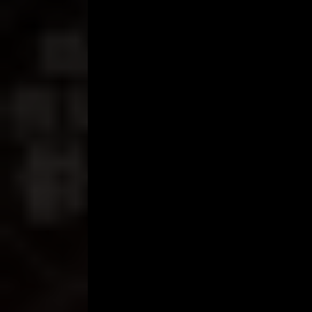
“memek kamu enak dan sempit ….” kata saya denga
Dan kalimat saya dibalas dengan senyum oleh Bel
Begitu masuk, langsung saya goyangkan. Yang ada
“Terus mas… tambah cepet ..!”
Dan sekilas di samping saya tampak Beni dan Ind
“Sabar …tunggu giliran kalian, sekarang aku beres
Beni dan Indra hanya menganggukan kepala.
Tidak lama kemudian Bella minta ganti posisi, kali in
Kami pun berganti posisi.
“Ahh.., enakk.., penis mas terasa banget didalam..!
5 menit kemudian Bella teriak, “Ahh.., aku keluar la
Tetapi saya belum keluar. Akhirnya saya ganti den
Kali ini kembali Bella menjerit, “Terus… mas..!”