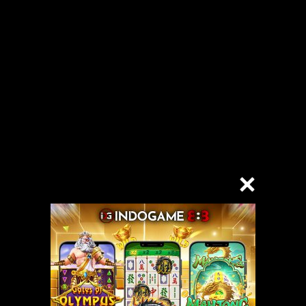
us..!”
tetap diam…. boleh pegangan jalantol Beni atau Indra ..!” kataku.
ngi dulu..!” jawab Bella.
g aku lempar. Dengan sigapnya Indra dan Beni langsung bergerilya di d
dua bisa menggigit kedua puting Bella.
ikan wajah saya dan dia tersenyum.
 Bella untuk saya remas-remas.
 Bella.
enaikkan rok yang dikenakan Bella.
!” ujar Indra sambil bergumam melihat CD yang dipakai Bella.
n kamu seksi banget dengan CD warna ini, bikin kita horny….!” kataku. Da
er-‘karaoke’.
aya sambil mendesah.