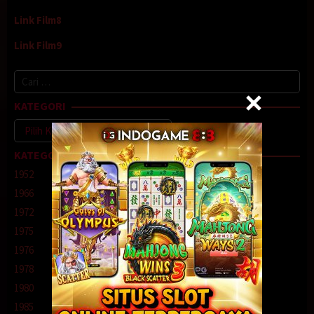
Link Film8
Link Film9
Cari
untuk:
KATEGORI
Kategori
KATEGORI
1952
1966
1972
1975
1976
1978
1980
1985