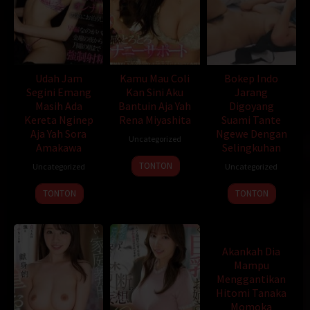
УЧАСТВУЮТ ВСЕ ЖЕЛАЮЩИЕ!
Цитируем мой пост и выбираем свободную цифру, запишите
на свободное число писать не надо, записывать небуду.
Крутим по заполнению всех мест.
Udah Jam
Kamu Mau Coli
Bokep Indo
Победители выбираются на сайте randstuff.ru
Segini Emang
Kan Sini Aku
Jarang
Masih Ada
Bantuin Aja Yah
Digoyang
25 участников — 2 победителя, каждый из которых получит
Kereta Nginep
Rena Miyashita
Suami Tante
скидочный купон на 500р при 50% оплате товара!
Aja Yah Sora
Ngewe Dengan
Uncategorized
Amakawa
Selingkuhan
всем привет! хочу написать отзыв на гашиш Apple. И так
начнем сначала. Клад был сделан как всегда грамотно!
TONTON
Uncategorized
Uncategorized
упаковка оказалась не стандартной как раньше) изолента и
TONTON
TONTON
фольга! Джин делайте лучше в зипах, чем в фольге! Вес
оказался ровнейший! без недовесов и перевесов! Сам Apple
пахнет очень насыщенно, по структуре не крошится и
лепится достаточно хорошо. Сделав 3 точки после недели
Akankah Dia
курения евро был приятно удивлен приходом. Плавно, по
Mampu
голове не бьет, настроение поднимается и держит
Menggantikan
достаточно! Так что смело покупаем вкусные ЯБЛОКИ) Джин
Hitomi Tanaka
успехов на новой площадке!
Momoka