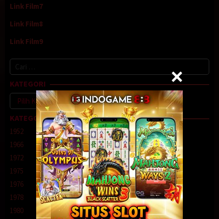
Link Film7
Link Film8
Link Film9
Cari
untuk:
KATEGORI
Kategori
KATEGORI
1952
1966
1972
1975
1976
1978
1980